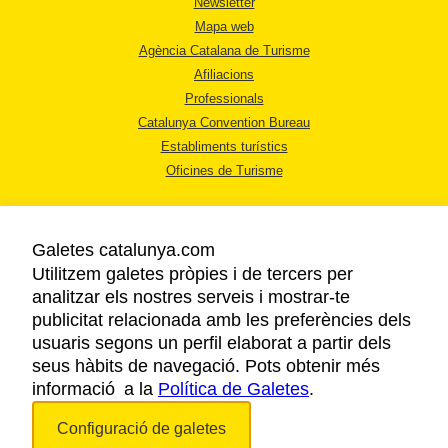
Newsletter
Mapa web
Agència Catalana de Turisme
Afiliacions
Professionals
Catalunya Convention Bureau
Establiments turístics
Oficines de Turisme
Galetes catalunya.com
Utilitzem galetes pròpies i de tercers per
analitzar els nostres serveis i mostrar-te
AVÍS LEGAL
publicitat relacionada amb les preferències dels
POLÍTICA DE PRIVACITAT
usuaris segons un perfil elaborat a partir dels
COOKIES
seus hàbits de navegació. Pots obtenir més
ACCESSIBILITAT
informació a la
Política de Galetes
.
Configuració de galetes