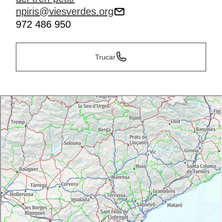
npiris@viesverdes.org
972 486 950
Trucar