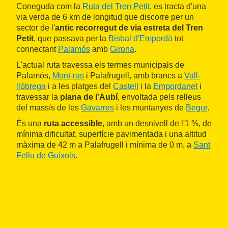
Coneguda com la
Ruta del Tren Petit
, es tracta d'una
via verda de 6 km de longitud que discorre per un
sector de l'
antic recorregut de via estreta del Tren
Petit
, que passava per la
Bisbal d'Empordà
tot
connectant
Palamós
amb
Girona
.
L'actual ruta travessa els termes municipals de
Palamós,
Mont-ras
i Palafrugell, amb brancs a
Vall-
llòbrega
i a les platges del
Castell
i la
Empordanet
i
travessar la
plana de l'Aubí
, envoltada pels relleus
del massís de les
Gavarres
i les muntanyes de
Begur
.
És una
ruta accessible
, amb un desnivell de l'1 %, de
mínima dificultat, superfície pavimentada i una altitud
màxima de 42 m a Palafrugell i mínima de 0 m, a
Sant
Feliu de Guíxols
.