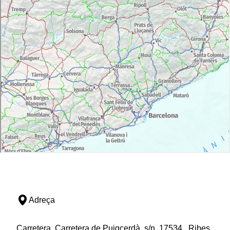
Adreça
Carretera, Carretera de Puigcerdà, s/n, 17534 , Ribes