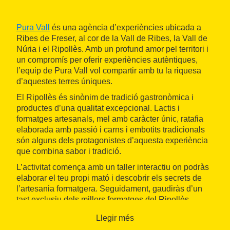
Pura Vall
és una agència d’experiències ubicada a
Ribes de Freser, al cor de la Vall de Ribes, la Vall de
Núria i el Ripollès. Amb un profund amor pel territori i
un compromís per oferir experiències autèntiques,
l’equip de Pura Vall vol compartir amb tu la riquesa
d’aquestes terres úniques.
El Ripollès és sinònim de tradició gastronòmica i
productes d’una qualitat excepcional. Lactis i
formatges artesanals, mel amb caràcter únic, ratafia
elaborada amb passió i carns i embotits tradicionals
són alguns dels protagonistes d’aquesta experiència
que combina sabor i tradició.
L’activitat comença amb un taller interactiu on podràs
elaborar el teu propi mató i descobrir els secrets de
l’artesania formatgera. Seguidament, gaudiràs d’un
tast exclusiu dels millors formatges del Ripollès,
seleccionats especialment per a l’ocasió.
Llegir més
La jornada continua amb un dinar deliciós elaborat