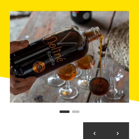
amb productes locals de la comarca. Cada plat
reflecteix l’essència i la qualitat del territori, oferint-te
una experiència gastronòmica que captiva els sentits.
Per finalitzar, participaràs en un tast de ratafia i mel,
dos dels productes més emblemàtics del Ripollès,
que aportaran el toc dolç i aromàtic perfecte al dia.
Aquesta experiència és ideal per a amants de la
gastronomia i de les tradicions locals. Vine a Pura
Vall i descobreix els sabors autèntics que fan del
Ripollès una destinació única.