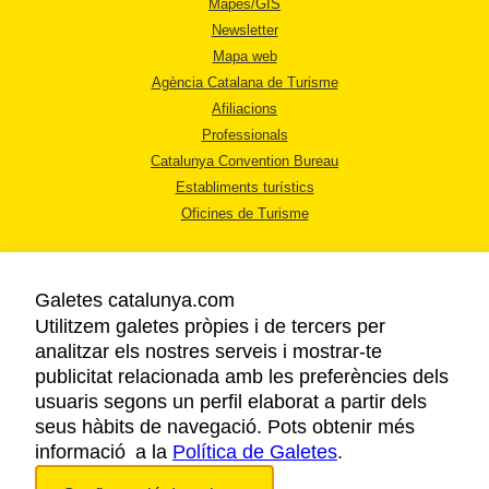
Mapes/GIS
Newsletter
Mapa web
Agència Catalana de Turisme
Afiliacions
Professionals
Catalunya Convention Bureau
Establiments turístics
Oficines de Turisme
Galetes catalunya.com
Utilitzem galetes pròpies i de tercers per
analitzar els nostres serveis i mostrar-te
AVÍS LEGAL
publicitat relacionada amb les preferències dels
POLÍTICA DE PRIVACITAT
usuaris segons un perfil elaborat a partir dels
COOKIES
seus hàbits de navegació. Pots obtenir més
ACCESSIBILITAT
informació a la
Política de Galetes
.