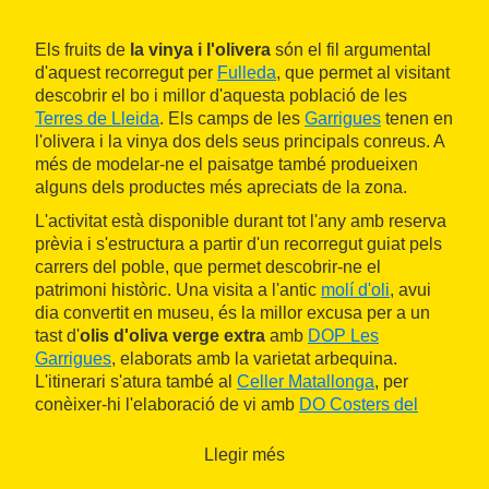
Els fruits de
la vinya i l'olivera
són el fil argumental
d'aquest recorregut per
Fulleda
, que permet al visitant
descobrir el bo i millor d'aquesta població de les
Terres de Lleida
. Els camps de les
Garrigues
tenen en
l'olivera i la vinya dos dels seus principals conreus. A
més de modelar-ne el paisatge també produeixen
alguns dels productes més apreciats de la zona.
L'activitat està disponible durant tot l'any amb reserva
prèvia i s'estructura a partir d'un recorregut guiat pels
carrers del poble, que permet descobrir-ne el
patrimoni històric. Una visita a l'antic
molí d'oli
, avui
dia convertit en museu, és la millor excusa per a un
tast d'
olis d'oliva verge extra
amb
DOP Les
Garrigues
, elaborats amb la varietat arbequina.
L'itinerari s'atura també al
Celler Matallonga
, per
conèixer-hi l'elaboració de vi amb
DO Costers del
Segre
i tastar-ne dos exemples. Finalment, arriba el
torn de la visita a la
destil·leria Gabarró & Feixa
, on
Llegir més
també s'inclou degustació de licors i d'aperitius.