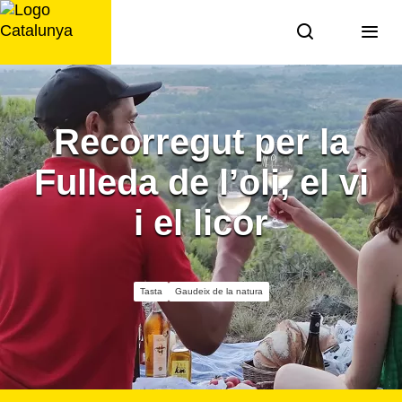
Saltar
al
contingut
Recorregut per la
Fulleda de l’oli, el vi
i el licor
Tasta
Gaudeix de la natura