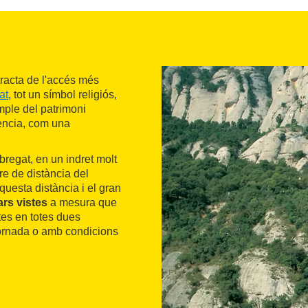
racta de l'accés més
at
, tot un símbol religiós,
emple del patrimoni
gència, com una
obregat, en un indret molt
re de distància del
questa distància i el gran
rs vistes
a mesura que
ctes en totes dues
 tornada o amb condicions