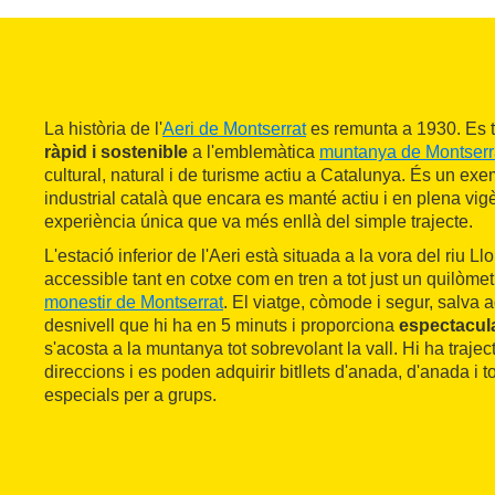
La història de l'
Aeri de Montserrat
es remunta a 1930. Es t
ràpid i sostenible
a l'emblemàtica
muntanya de Montserr
cultural, natural i de turisme actiu a Catalunya. És un ex
industrial català que encara es manté actiu i en plena vi
experiència única que va més enllà del simple trajecte.
L'estació inferior de l'Aeri està situada a la vora del riu Ll
accessible tant en cotxe com en tren a tot just un quilòmet
monestir de Montserrat
. El viatge, còmode i segur, salva a
desnivell que hi ha en 5 minuts i proporciona
espectacula
s'acosta a la muntanya tot sobrevolant la vall. Hi ha traje
direccions i es poden adquirir bitllets d'anada, d'anada i
especials per a grups.