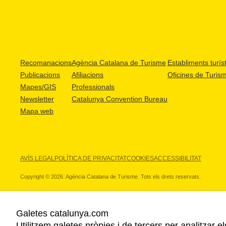
Recomanacions
Agència Catalana de Turisme
Establiments turíst
Publicacions
Afiliacions
Oficines de Turis
Mapes/GIS
Professionals
Newsletter
Catalunya Convention Bureau
Mapa web
AVÍS LEGAL
POLÍTICA DE PRIVACITAT
COOKIES
ACCESSIBILITAT
Copyright © 2026. Agència Catalana de Turisme. Tots els drets reservats.
Galetes catalunya.com
Utilitzem galetes pròpies i de tercers per analitzar e