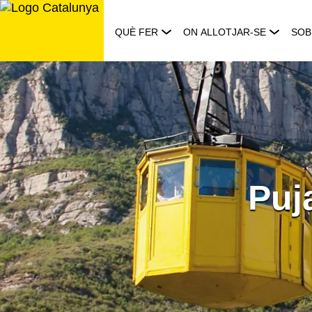
Saltar
al
QUÈ FER
ON ALLOTJAR-SE
SOB
contingut
Puj