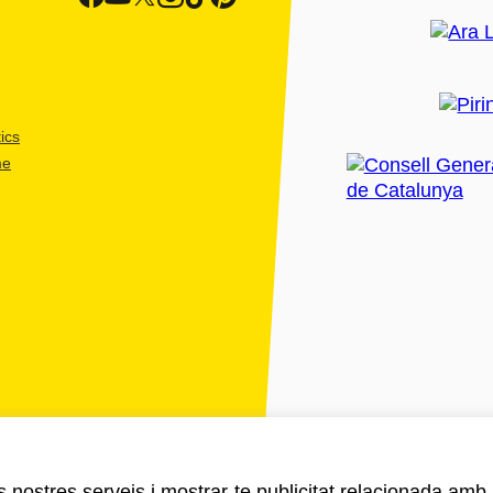
ics
me
ls nostres serveis i mostrar-te publicitat relacionada amb