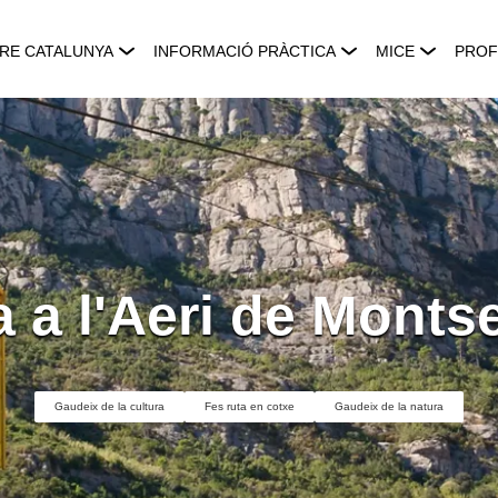
RE CATALUNYA
INFORMACIÓ PRÀCTICA
MICE
PROF
a a l'Aeri de Montse
Gaudeix de la cultura
Fes ruta en cotxe
Gaudeix de la natura