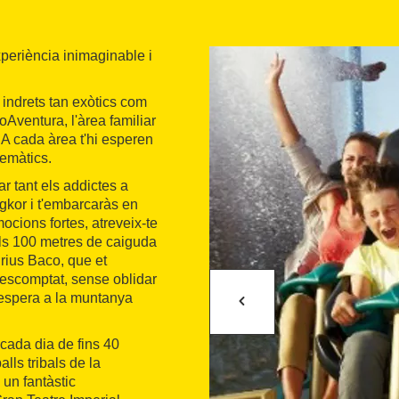
periència inimaginable i
 indrets tan exòtics com
Aventura, l'àrea familiar
A cada àrea t'hi esperen
temàtics.
r tant els addictes a
gkor i t'embarcaràs en
ocions fortes, atreveix-te
als 100 metres de caiguda
rius Baco, que et
descomptat, sense oblidar
'espera a la muntanya
cada dia de fins 40
lls tribals de la
 un fantàstic