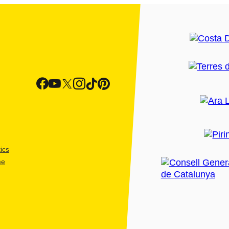
ics
me