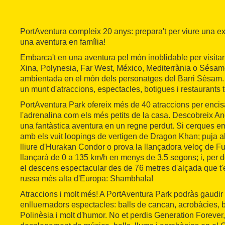
PortAventura compleix 20 anys: prepara't per viure una ex
una aventura en família!
Embarca't en una aventura pel món inoblidable per visitar
Xina, Polynesia, Far West, México, Mediterrània o Sésamo
ambientada en el món dels personatges del Barri Sèsam. 
un munt d'atraccions, espectacles, botigues i restaurants 
PortAventura Park ofereix més de 40 atraccions per encisa
l'adrenalina com els més petits de la casa. Descobreix An
una fantàstica aventura en un regne perdut. Si cerques em
amb els vuit loopings de vertigen de Dragon Khan; puja 
lliure d'Hurakan Condor o prova la llançadora veloç de Fu
llançarà de 0 a 135 km/h en menys de 3,5 segons; i, per 
el descens espectacular des de 76 metres d'alçada que t
russa més alta d'Europa: Shambhala!
Atraccions i molt més! A PortAventura Park podràs gaudir 
enlluernadors espectacles: balls de cancan, acrobàcies, ba
Polinèsia i molt d'humor. No et perdis Generation Forever,