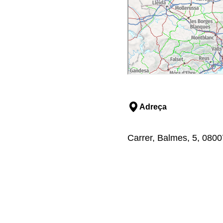
abtes
ns i Divendres
espectacles nocturns com
e la Mediterrània.
Amb focs artificials i
s de dracs de la Xina.
 a les 00.30h. Es prega
Adreça
ble per tornar a
Carrer, Balmes, 5, 0800
uïda però han de poder
ats de plataforma per
s atraccions que són