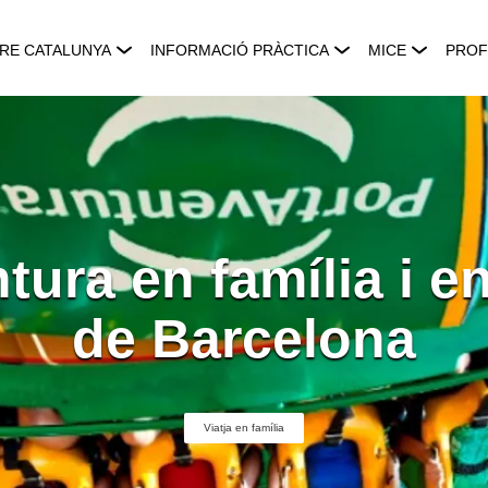
RE CATALUNYA
INFORMACIÓ PRÀCTICA
MICE
PROF
tura en família i e
de Barcelona
Viatja en família