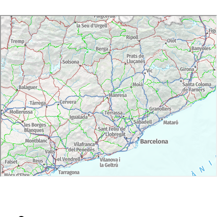
roba adient per a la realització de l'activitat
És obligatori l'ús del casc i molt recomanable
l'ús de guants (en ambdós casos, l'organització
n'hi pot cedir gratuïtament)
En l'opció de lloguer de bicicleta tradicional,
aquesta inclou una Btt amb frens de disc i 24
velocitats (Megamo MT2 o similar).
En l'opció de bici elèctrica (e-bike) es tracta
d'una bici similar amb assistència elèctrica al
pedaleig. Es recomana bicicleta BTT elèctrica*
(e-bike) si no és usuari habitual de BTT. *(Es
disposarà de Bici Btt Elèctric (e-bike), prèvia
reserva de 10 dies).
Ruta circular de 98 km i 1082 metres de
desnivell acumulat en total en 4 dies.
Accessibilitat: Experiència no accessible
Preu per persona. Mínim reserva de grup de 4
persones i màxim de 8 persones.