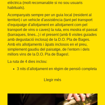
elèctrica (molt recomanable si no sou usuaris
habituals).
Acompanyats sempre per un guia local (resident al
territori) i un vehicle d'assistència (tant pel transport
d'equipatge d'allotjament en allotjament com pel
transport de vins o caves) la ruta, ens mostra el passat
(barraques, tines...) i el present (amb 6 visites guiades
amb degustació inclosa) de la D.O. Pla de Bages.
Amb els allotjaments i àpats inclosos en el preu,
simplement gaudiu del paisatge, de l'entorn i dels
millors vins de la D.O. Pla de Bages!.
La ruta de 4 dies inclou:
3 nits d'allotjament en règim de pensió completa
en Casa de Turisme Rural, hotel 3* i 4* (1r dia:
dinar, sopar i allotjament eb Casa de Turisme
Llegir més
Rural. 2n. dia: esmorzar, dinar, sopar i
allotjament en hotel 4. 3r. dia: esmorzar, dinar,
sopar i allotjament en hotel 3. 4t. dia: esmorzar i
dinar)
Guia titulat durant tot recorregut