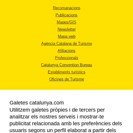
Recomanacions
Publicacions
Mapes/GIS
Newsletter
Mapa web
Agència Catalana de Turisme
Afiliacions
Professionals
Catalunya Convention Bureau
Establiments turístics
Oficines de Turisme
Galetes catalunya.com
Utilitzem galetes pròpies i de tercers per
analitzar els nostres serveis i mostrar-te
AVÍS LEGAL
publicitat relacionada amb les preferències dels
POLÍTICA DE PRIVACITAT
usuaris segons un perfil elaborat a partir dels