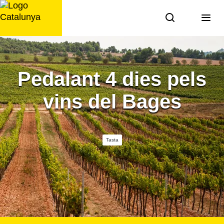
Saltar
al
contingut
Pedalant 4 dies pels
vins del Bages
Tasta