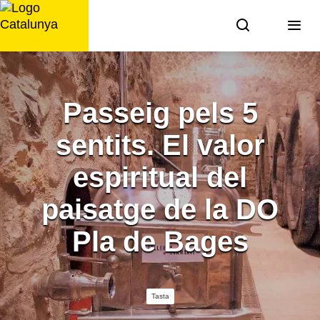
Saltar
al
contingut
Passeig pels 5
sentits. El valor
espiritual del
paisatge de la DO
Pla de Bages
Tasta