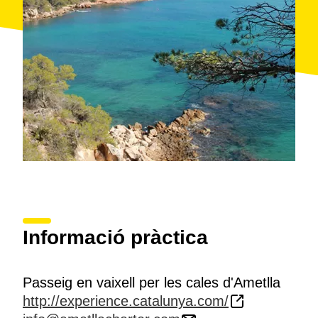
refrescs o cava
Horari: Tots els matins de 8h a 15h de l'01/05 al 31/10
(també és posible realitzar activitats en horari de
tarda)
Durada: 3 hores
Idiomes: Català, castellà, anglès i nocions de francès
Punt de trobada: Sortida des del Port de Calafat de
l'Ametlla de Mar (Urb. Calafat 5c, 1A. E-43860
Calafat. Tarragona)
Accessibilitat: Experiència no accessible.
Activitat per a grups reduïts fins a un màxim de 5
persones.
Informació pràctica
Passeig en vaixell per les cales d'Ametlla
http://experience.catalunya.com/