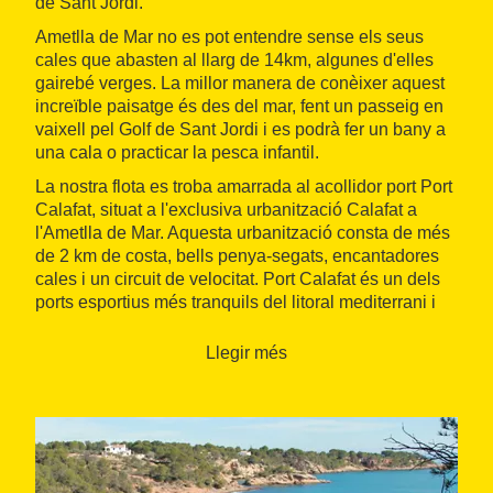
de Sant Jordi.
Ametlla de Mar no es pot entendre sense els seus
cales que abasten al llarg de 14km, algunes d'elles
gairebé verges. La millor manera de conèixer aquest
increïble paisatge és des del mar, fent un passeig en
vaixell pel Golf de Sant Jordi i es podrà fer un bany a
una cala o practicar la pesca infantil.
La nostra flota es troba amarrada al acollidor port Port
Calafat, situat a l'exclusiva urbanització Calafat a
l'Ametlla de Mar. Aquesta urbanització consta de més
de 2 km de costa, bells penya-segats, encantadores
cales i un circuit de velocitat. Port Calafat és un dels
ports esportius més tranquils del litoral mediterrani i
l'únic amb una platja privada, és conegut per trobar-se
en un entorn privilegiat per a pesca esportiva, ja que
Llegir més
per aquestes aigües peregrinen espècies com ara:
verats, bonics, melves, bacoretes, bacores, fins i tot la
tonyina vermella.
El preu inclou: Sortida de 3 hores en embarcació de
motor amb patró-guia, combustible, assegurances i