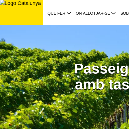
Saltar
al
QUÈ FER
ON ALLOTJAR-SE
SOB
contingut
Passeig
amb tas