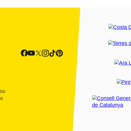
ics
me