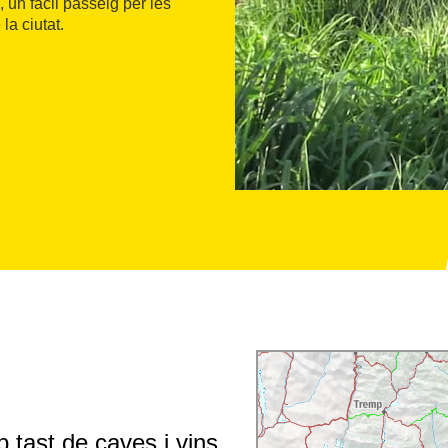
 un fàcil passeig per les
la ciutat.
 tast de caves i vins