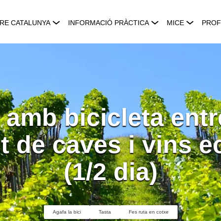
RE CATALUNYA
INFORMACIÓ PRÀCTICA
MICE
PROF
 amb bicicleta entr
t de caves i vins e
(1/2 dia)
Agafa la bici
Tasta
Fes ruta en cotxe