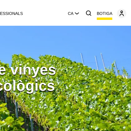
BOTIGA
ESSIONALS
CA
e vinyes
cològics