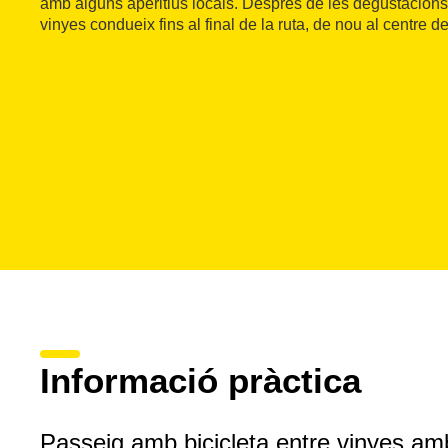
amb alguns aperitius locals. Després de les degustacions,
vinyes condueix fins al final de la ruta, de nou al centre de 
Informació pràctica
Passeig amb bicicleta entre vinyes amb