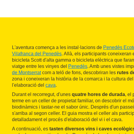
L'aventura comença a les instal·lacions de
Penedès Ecot
Vilafranca del Penedès
. Allà, els participants coneixeran e
bicicleta Scott d'alta gamma o bicicleta elèctrica que faran 
viatge entre les vinyes del
Penedès
. Amb unes vistes imp
de Montserrat
com a teló de fons, descobriran les
rutes de
zona i coneixeran la història de la comarca i la cultura del
l'elaboració del
cava
.
Durant el recorregut, d'unes
quatre hores de durada
, el
terme en un celler de propietat familiar, on descobrir el mó
biodinàmics i tastar-ne el sabor únic. Després d'un passei
s'arriba al segon celler. El guia mostra el celler als partici
detalladament el procés d'elaboració del vi i el cava.
A continuació, es
tasten diversos vins i caves ecològi