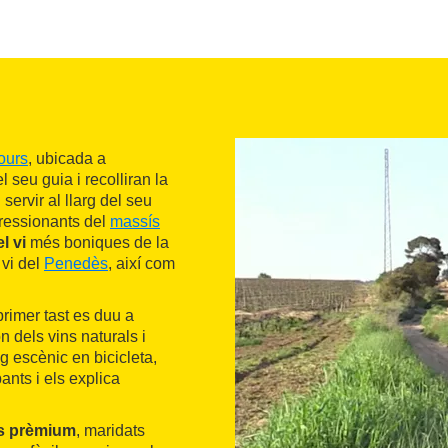
ours
, ubicada a
l seu guia i recolliran la
servir al llarg del seu
ressionants del
massís
l vi
més boniques de la
 vi del
Penedès
, així com
 primer tast es duu a
n dels vins naturals i
g escènic en bicicleta,
pants i els explica
cs prèmium
, maridats