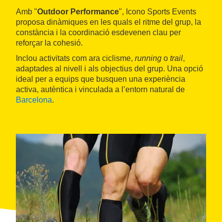
Amb "
Outdoor Performance
", Icono Sports Events
proposa dinàmiques en les quals el ritme del grup, la
constància i la coordinació esdevenen clau per
reforçar la cohesió.
Inclou activitats com ara ciclisme,
running
o
trail
,
adaptades al nivell i als objectius del grup. Una opció
ideal per a equips que busquen una experiència
activa, autèntica i vinculada a l’entorn natural de
Barcelona
.