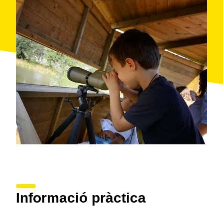
Al llarg de l'any s'hi organitzen visites naturalistes i
visites teatralitzades com la dels Contes
Màgics,durant la qual els més petits escoltaran petites
històries al voltant de la natura.
Vols donar-li ales a la propera escapada en família?
Quan: tot l'any
On: Parc dels Estanys de Platja d'Aro
Organitza: Ajuntament de Castell-Platja d'Aro
Informació pràctica