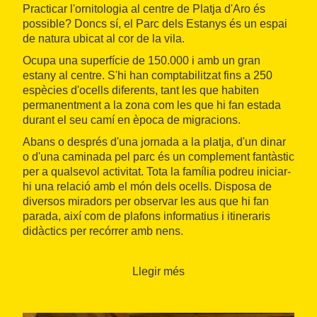
Practicar l'ornitologia al centre de Platja d'Aro és
possible? Doncs sí, el Parc dels Estanys és un espai
de natura ubicat al cor de la vila.
Ocupa una superfície de 150.000 i amb un gran
estany al centre. S'hi han comptabilitzat fins a 250
espècies d'ocells diferents, tant les que habiten
permanentment a la zona com les que hi fan estada
durant el seu camí en època de migracions.
Abans o després d'una jornada a la platja, d'un dinar
o d'una caminada pel parc és un complement fantàstic
per a qualsevol activitat. Tota la família podreu iniciar-
hi una relació amb el món dels ocells. Disposa de
diversos miradors per observar les aus que hi fan
parada, així com de plafons informatius i itineraris
didàctics per recórrer amb nens.
Vorejant el perímetre de l'estany hi ha un camí de terra
per fer passejades caminant o en bicicleta. Al llarg del
Llegir més
recorregut hi trobareu bancs i alguna petita zona de
pícnic perquè els nens s'esbargeixin una estona.