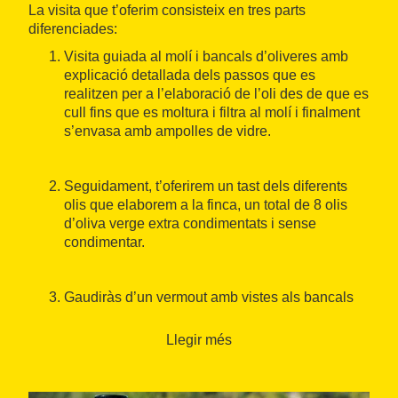
La visita que t’oferim consisteix en tres parts
diferenciades:
Visita guiada al molí i bancals d’oliveres amb
explicació detallada dels passos que es
realitzen per a l’elaboració de l’oli des de que es
cull fins que es moltura i filtra al molí i finalment
s’envasa amb ampolles de vidre.
Seguidament, t’oferirem un tast dels diferents
olis que elaborem a la finca, un total de 8 olis
d’oliva verge extra condimentats i sense
condimentar.
Gaudiràs d’un vermout amb vistes als bancals
d’oliveres de la finca. El piscolabis consta de
patates, olives arbequines, escopinyes,
Llegir més
llangonissa o formatge i beguda a escolir entre
vermut/cervesa/copa de vi o refresc i aigua.
Opció vegeteriana i vegana disponible