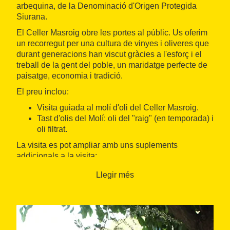
arbequina, de la Denominació d'Origen Protegida
Siurana.
El Celler Masroig obre les portes al públic. Us oferim
un recorregut per una cultura de vinyes i oliveres que
durant generacions han viscut gràcies a l'esforç i el
treball de la gent del poble, un maridatge perfecte de
paisatge, economia i tradició.
El preu inclou:
Visita guiada al molí d'oli del Celler Masroig.
Tast d'olis del Molí: oli del "raig" (en temporada) i
oli filtrat.
La visita es pot ampliar amb uns suplements
addicionals a la visita:
Una passejada entre vinyes
Llegir més
Una visita al celler
Una sortida a les oliveres
Durada aproximada: 30min. - 1h.
Idiomes: Català, castellà, anglès i francès.