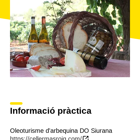
Punt de trobada: Agrobotiga del Celler, situada a les
mateixes instal·lacions (Passeig de l'Arbre, 3 43736
El Masroig)
Accessibilitat: Part de la visita no està adaptada a
persones amb mobilitat reduïda ni amb cadira de
rodes.
Entrada gratuïta per a menors de 16 anys.
Un cop realitzada la compra, contactar amb Celler
Masroig i Secció Crèdit, SCCL. de l'experiència per
consultar disponibilitat.
Informació pràctica
Oleoturisme d'arbequina DO Siurana
https://cellermasroig.com/