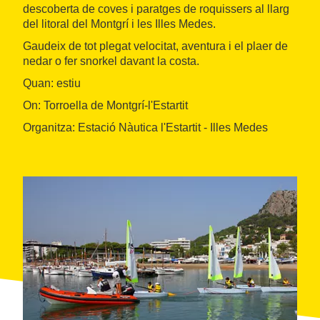
descoberta de coves i paratges de roquissers al llarg
del litoral del Montgrí i les Illes Medes.
Gaudeix de tot plegat velocitat, aventura i el plaer de
nedar o fer snorkel davant la costa.
Quan: estiu
On: Torroella de Montgrí-l'Estartit
Organitza: Estació Nàutica l'Estartit - Illes Medes