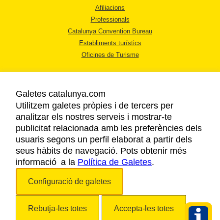
Afiliacions
Professionals
Catalunya Convention Bureau
Establiments turístics
Oficines de Turisme
Galetes catalunya.com
Utilitzem galetes pròpies i de tercers per
analitzar els nostres serveis i mostrar-te
AVÍS LEGAL
publicitat relacionada amb les preferències dels
POLÍTICA DE PRIVACITAT
usuaris segons un perfil elaborat a partir dels
COOKIES
seus hàbits de navegació. Pots obtenir més
ACCESSIBILITAT
informació a la
Política de Galetes
.
Configuració de galetes
Copyright © 2026. Agència Catalana de Turisme. Tots els drets reservats.
Rebutja-les totes
Accepta-les totes