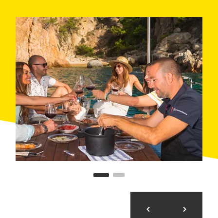
de la llotja de Palamós i vins de l’Empordà. Des de
peixos acabats de pescar fins a tapes creatives, tot
està pensat per sorprendre’t i satisfer els teus sentits.
Tens diverses opcions per gaudir d’aquesta activitat.
Pots començar el dia amb un esmorzar mentre
contemples la sortida del sol, navegar a mig matí i
gaudir d’un dinar després d’un bany o optar per un
sopar a la posta de sol, acabant amb una immersió
sota la llum de la lluna.
Popi és més que una experiència gastronòmica; és
una manera de connectar amb el territori, el mar i la
seva cultura. Una vivència perfecta per fer sol, en
parella o amb amics, que et deixarà records
inesborrables i un trosset del Mediterrani al cor.