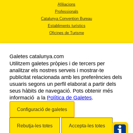
Afiliacions
Professionals
Catalunya Convention Bureau
Establiments turístics
Oficines de Turisme
Galetes catalunya.com
Utilitzem galetes pròpies i de tercers per
analitzar els nostres serveis i mostrar-te
AVÍS LEGAL
publicitat relacionada amb les preferències dels
POLÍTICA DE PRIVACITAT
usuaris segons un perfil elaborat a partir dels
COOKIES
seus hàbits de navegació. Pots obtenir més
ACCESSIBILITAT
informació a la
Política de Galetes
.
Configuració de galetes
Copyright © 2026. Agència Catalana de Turisme. Tots els drets reservats.
Rebutja-les totes
Accepta-les totes