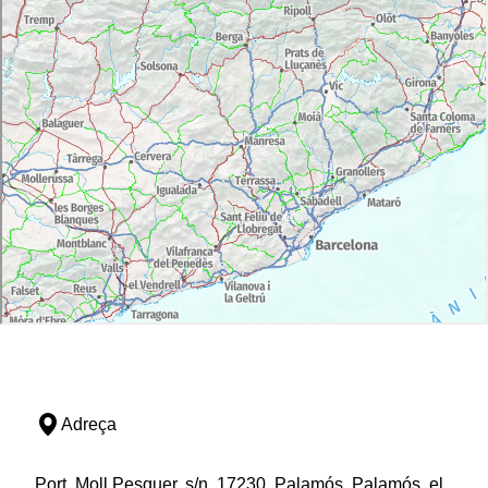
Adreça
Port, Moll Pesquer, s/n, 17230, Palamós, Palamós, el