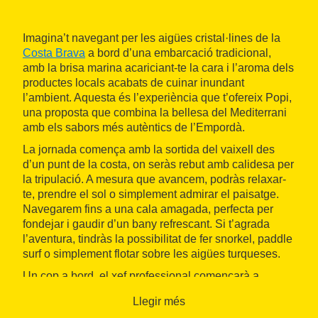
Imagina’t navegant per les aigües cristal·lines de la
Costa Brava
a bord d’una embarcació tradicional,
amb la brisa marina acariciant-te la cara i l’aroma dels
productes locals acabats de cuinar inundant
l’ambient. Aquesta és l’experiència que t’ofereix Popi,
una proposta que combina la bellesa del Mediterrani
amb els sabors més autèntics de l’Empordà.
La jornada comença amb la sortida del vaixell des
d’un punt de la costa, on seràs rebut amb calidesa per
la tripulació. A mesura que avancem, podràs relaxar-
te, prendre el sol o simplement admirar el paisatge.
Navegarem fins a una cala amagada, perfecta per
fondejar i gaudir d’un bany refrescant. Si t’agrada
l’aventura, tindràs la possibilitat de fer snorkel, paddle
surf o simplement flotar sobre les aigües turqueses.
Un cop a bord, el xef professional començarà a
preparar un menú degustació que reflecteix l’essència
Llegir més
de la Costa Brava. Els ingredients? Productes frescos