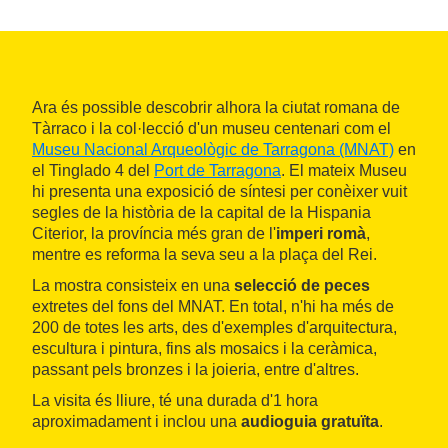
Ara és possible descobrir alhora la ciutat romana de
Tàrraco i la col·lecció d'un museu centenari com el
Museu Nacional Arqueològic de Tarragona (MNAT)
en
el Tinglado 4 del
Port de Tarragona
. El mateix Museu
hi presenta una exposició de síntesi per conèixer vuit
segles de la història de la capital de la Hispania
Citerior, la província més gran de l'
imperi romà
,
mentre es reforma la seva seu a la plaça del Rei.
La mostra consisteix en una
selecció de peces
extretes del fons del MNAT. En total, n'hi ha més de
200 de totes les arts, des d'exemples d'arquitectura,
escultura i pintura, fins als mosaics i la ceràmica,
passant pels bronzes i la joieria, entre d'altres.
La visita és lliure, té una durada d'1 hora
aproximadament i inclou una
audioguia gratuïta
.