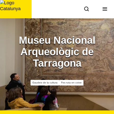
Saltar
al
contingut
Museu Nacional
Arqueològic de
Tarragona
Gaudeix de la cultura
Fes ruta en cotxe