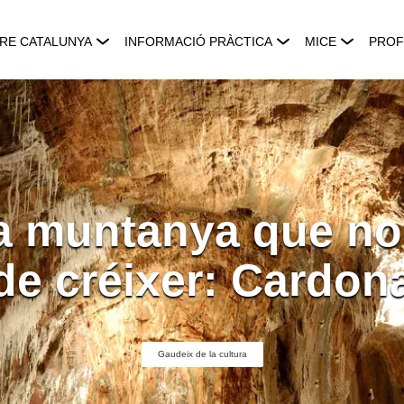
RE CATALUNYA
INFORMACIÓ PRÀCTICA
MICE
PROF
 la muntanya que no
de créixer: Cardon
Gaudeix de la cultura