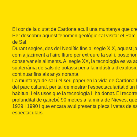
El cor de la ciutat de Cardona acull una muntanya que cre
Per descobrir aquest fenomen geològic cal visitar el Parc
de Sal.
Durant segles, des del Neolític fins al segle XIX, aquest j
com a jaciment a l'aire lliure per extreure la sal i, posterior
conservar els aliments. Al segle XX, la tecnologia es va ad
subterrània de sals de potassi per a la indústria d'explosiu
continuar fins als anys noranta.
La muntanya de sal i el seu paper en la vida de Cardona 
del parc cultural, per tal de mostrar l'espectacularitat d'u
habitual i els usos que la tecnologia li ha donat. El recor
profunditat de gairebé 90 metres a la mina de Nieves, que
1929 i 1990 i que encara avui presenta plecs i vetes de s
espectaculars.