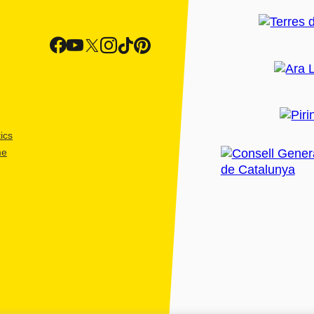
ics
me