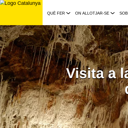
Saltar
al
QUÈ FER
ON ALLOTJAR-SE
SOB
contingut
Visita a