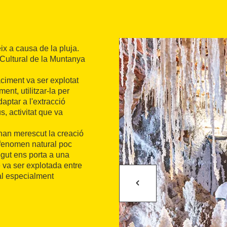
ix a causa de la pluja.
 Cultural de la Muntanya
aciment va ser explotat
ment, utilitzar-la per
aptar a l'extracció
s, activitat que va
han merescut la creació
n fenomen natural poc
regut ens porta a una
 va ser explotada entre
al especialment