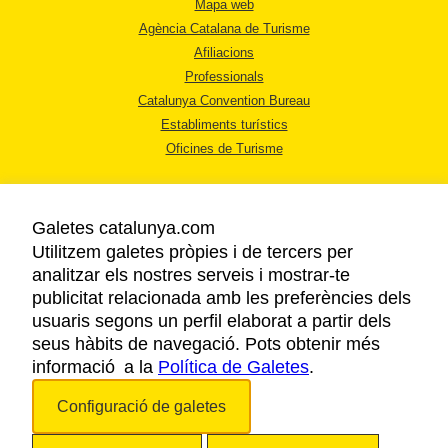
Mapa web
Agència Catalana de Turisme
Afiliacions
Professionals
Catalunya Convention Bureau
Establiments turístics
Oficines de Turisme
Galetes catalunya.com
Utilitzem galetes pròpies i de tercers per
analitzar els nostres serveis i mostrar-te
AVÍS LEGAL
publicitat relacionada amb les preferències dels
POLÍTICA DE PRIVACITAT
usuaris segons un perfil elaborat a partir dels
COOKIES
seus hàbits de navegació. Pots obtenir més
informació a la
Política de Galetes
ACCESSIBILITAT
.
Configuració de galetes
Copyright © 2026. Agència Catalana de Turisme. Tots els drets reservats.