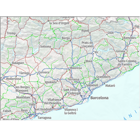
Horari d'hivern (1 octubre - 30 d'abril): De
dimarts a dissabte, de 10h. a 18h. Diumenges i
festius, de 10h. a 15h.
Horari d'estiu (2 maig - 30 de setembre): De
dimarts a dissabte, de 10h. a 20h. Diumenges i
festius, de 10h. a 15h
Tancat: Dilluns no festius, 1 de gener, 1 de maig
i 25 de desembre
Horaris esglésies Vall de Boí:
Horari d'obertura de els esglésies: de 10h. a
14h. i de 16h. a 19h., tots els dies de la setmana.
Accessibilitat: El Museu Nacional d'Art de Catalunya*
està adaptat per a persones amb mobilitat reduïda.
Servei de prèstec de cadira de rodes i cotxets per a
infants. Signoguia per facilitar la visita a persones
amb discapacitat auditives. Es permet l'entrada de
gossos Pigall. Les esglésies de la Vall de Boí són
accessibles per a usuaris de cadires de rodes i
persones amb mobilitat reduïda.