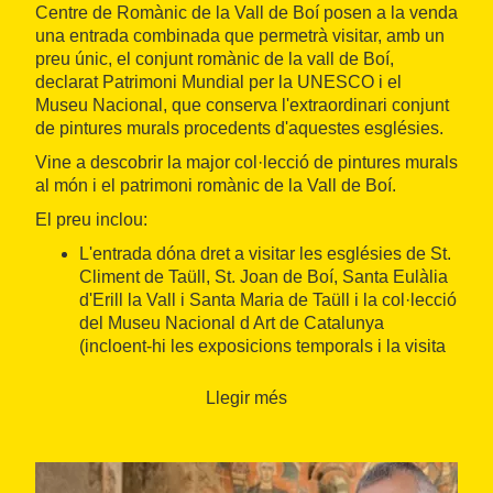
Centre de Romànic de la Vall de Boí posen a la venda
una entrada combinada que permetrà visitar, amb un
preu únic, el conjunt romànic de la vall de Boí,
declarat Patrimoni Mundial per la UNESCO i el
Museu Nacional, que conserva l'extraordinari conjunt
de pintures murals procedents d'aquestes esglésies.
Vine a descobrir la major col·lecció de pintures murals
al món i el patrimoni romànic de la Vall de Boí.
El preu inclou:
L'entrada dóna dret a visitar les esglésies de St.
Climent de Taüll, St. Joan de Boí, Santa Eulàlia
d'Erill la Vall i Santa Maria de Taüll i la col·lecció
del Museu Nacional d Art de Catalunya
(incloent-hi les exposicions temporals i la visita
a les terrasses mirador).
Llegir més
Entrada gratuïta per a menors de 16 anys i majors de
65 anys.
Idiomes: