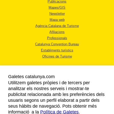
Publicacions
Mapes/GIS
Newsletter
Mapa web
Agència Catalana de Turisme
Afiliacions
Professionals
Catalunya Convention Bureau
Establiments turístics
Oficines de Turisme
Galetes catalunya.com
Utilitzem galetes pròpies i de tercers per
analitzar els nostres serveis i mostrar-te
AVÍS LEGAL
publicitat relacionada amb les preferències dels
POLÍTICA DE PRIVACITAT
usuaris segons un perfil elaborat a partir dels
COOKIES
seus hàbits de navegació. Pots obtenir més
ACCESSIBILITAT
informació a la
Política de Galetes
.