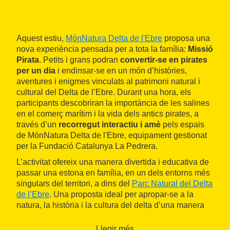
Aquest estiu,
MónNatura Delta de l'Ebre
proposa una
nova experiència pensada per a tota la família:
Missió
Pirata
. Petits i grans podran
convertir-se en pirates
per un dia
i endinsar-se en un món d’històries,
aventures i enigmes vinculats al patrimoni natural i
cultural del Delta de l’Ebre. Durant una hora, els
participants descobriran la importància de les salines
en el comerç marítim i la vida dels antics pirates, a
través d’un
recorregut interactiu i amè
pels espais
de MónNatura Delta de l'Ebre, equipament gestionat
per la Fundació Catalunya La Pedrera.
L’activitat ofereix una manera divertida i educativa de
passar una estona en família, en un dels entorns més
singulars del territori, a dins del
Parc Natural del Delta
de l’Ebre
. Una proposta ideal per apropar-se a la
natura, la història i la cultura del delta d’una manera
lúdica i participativa.
Llegir més