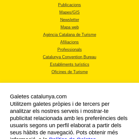
Publicacions
Mapes/GIS
Newsletter
Mapa web
Agència Catalana de Turisme
Afiliacions
Professionals
Catalunya Convention Bureau
Establiments turístics
Oficines de Turisme
Galetes catalunya.com
Utilitzem galetes pròpies i de tercers per
analitzar els nostres serveis i mostrar-te
AVÍS LEGAL
publicitat relacionada amb les preferències dels
POLÍTICA DE PRIVACITAT
usuaris segons un perfil elaborat a partir dels
COOKIES
seus hàbits de navegació. Pots obtenir més
ACCESSIBILITAT