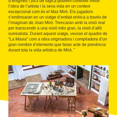
d’enigmes i jocs de lògica podrem conèixer millor
l’obra de l’artista i la seva vida en un context
excepcional com és el Mas Miró. Els jugadors
s’endinsaran en un viatge d’entitat onírica a través de
l’imaginari de Joan Miró. Trencaran amb la visió real
per transcendir a una visió més gran, la visió d’allò
surrealista. Durant aquest viatge, veuran el quadre de
“La Masia” com a obra originadora i compiladora d’un
gran nombre d’elements que faran acte de presència
durant tota la vida artística de Miró. "