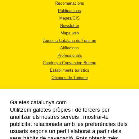
Recomanacions
Publicacions
Mapes/GIS
Newsletter
Mapa web
Agència Catalana de Turisme
Afiliacions
Professionals
Catalunya Convention Bureau
Establiments turístics
Oficines de Turisme
Galetes catalunya.com
Utilitzem galetes pròpies i de tercers per
analitzar els nostres serveis i mostrar-te
AVÍS LEGAL
publicitat relacionada amb les preferències dels
POLÍTICA DE PRIVACITAT
usuaris segons un perfil elaborat a partir dels
COOKIES
seus hàbits de navegació. Pots obtenir més