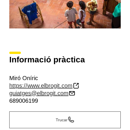
Informació pràctica
Miró Oníric
https://www.elbrogit.com
guiatges@elbrogit.com
689006199
Trucar