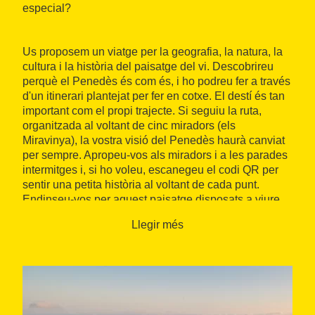
especial?
Us proposem un viatge per la geografia, la natura, la
cultura i la història del paisatge del vi. Descobrireu
perquè el Penedès és com és, i ho podreu fer a través
d'un itinerari plantejat per fer en cotxe. El destí és tan
important com el propi trajecte. Si seguiu la ruta,
organitzada al voltant de cinc miradors (els
Miravinya), la vostra visió del Penedès haurà canviat
per sempre. Apropeu-vos als miradors i a les parades
intermitges i, si ho voleu, escanegeu el codi QR per
sentir una petita història al voltant de cada punt.
Endinseu-vos per aquest paisatge disposats a viure
una gran experiència. Fins i tot si us perdeu, serà una
Llegir més
aventura genial!