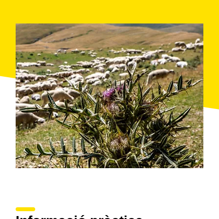
Tot plegat està guiat per Montserrat López Casas,
experta en meditació, ioga i dansa conscient, que
t'acompanyarà amb delicadesa en tot moment. Viuràs
un moment personal molt especial: respiració, silenci,
ovelles i una calma que només la natura pot regalar-
te.