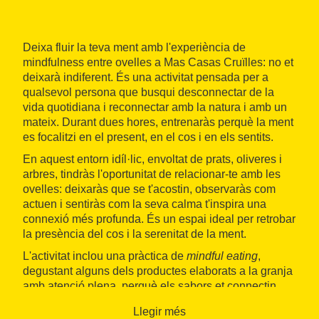
Deixa fluir la teva ment amb l'experiència de
mindfulness entre ovelles a Mas Casas Cruïlles: no et
deixarà indiferent. És una activitat pensada per a
qualsevol persona que busqui desconnectar de la
vida quotidiana i reconnectar amb la natura i amb un
mateix. Durant dues hores, entrenaràs perquè la ment
es focalitzi en el present, en el cos i en els sentits.
En aquest entorn idíl·lic, envoltat de prats, oliveres i
arbres, tindràs l'oportunitat de relacionar-te amb les
ovelles: deixaràs que se t'acostin, observaràs com
actuen i sentiràs com la seva calma t'inspira una
connexió més profunda. És un espai ideal per retrobar
la presència del cos i la serenitat de la ment.
L'activitat inclou una pràctica de
mindful eating
,
degustant alguns dels productes elaborats a la granja
amb atenció plena, perquè els sabors et connectin
amb el seu origen i el procés artesanal.
Llegir més