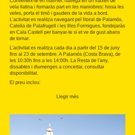
Converteix-te en mariner, navega en un vaixell de
vela llatina i formaràs part en les maniobres: hissa les
veles, porta el timó i gaudeix de la vida a bord.
L'activitat es realitza navegant pel litoral de Palamós,
Calella de Palafrugell i les Illes Formigues, fondejaràs
en Cala Castell per banyar-te si et ve de gust abans
de tornar.
L'activitat es realitza cada dia a partir del 15 de juny
fins al 23 de setembre. A Palamós (Costa Brava), de
les 10:30h fins a les 14:00h. La Resta de l'any,
dissabtes i diumenges a concertar, consultar
disponibilitat.
El preu inclou:
1 nit d'allotjament per a dos adults i un nen amb
Llegir més
esmorzar en un hotel 3* de Palamós.
Activitat de mariner en un vaixell de vela marina.
Pica-pica durant l'activitat.
Idiomes: Català, castellà, anglès i francès.
El preu no inclou: