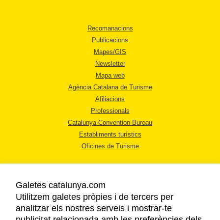
Recomanacions
Publicacions
Mapes/GIS
Newsletter
Mapa web
Agència Catalana de Turisme
Afiliacions
Professionals
Catalunya Convention Bureau
Establiments turístics
Oficines de Turisme
Galetes catalunya.com
Utilitzem galetes pròpies i de tercers per
analitzar els nostres serveis i mostrar-te
AVÍS LEGAL
publicitat relacionada amb les preferències dels