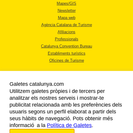
Mapes/GIS
Newsletter
Mapa web
Agència Catalana de Turisme
Afiliacions
Professionals
Catalunya Convention Bureau
Establiments turístics
Oficines de Turisme
Galetes catalunya.com
Utilitzem galetes pròpies i de tercers per
analitzar els nostres serveis i mostrar-te
AVÍS LEGAL
publicitat relacionada amb les preferències dels
POLÍTICA DE PRIVACITAT
usuaris segons un perfil elaborat a partir dels
COOKIES
seus hàbits de navegació. Pots obtenir més
ACCESSIBILITAT
informació a la
Política de Galetes
.