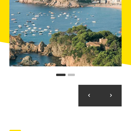
En aquesta excursió de mig dia coneixerem la part
meridional de la Costa Brava i dos pobles que
representen l´essència d´aquesta costa. Contraposats
l´un de l´altre, però a l'hora complementaris, faran
que, després d´unes poques hores fora de Barcelona,
haguem adquirit una visió força completa del que és
la Costa Brava.
Programa:
La nostra sortida és des de la Plaça Catalunya a
Barcelona tots els dissabtes a 2/4 de 9 del matí.
Recomanem estar-hi un quart d´hora abans.
Agafarem l´autopista i aproximadament al cap d´una
hora i quart arribarem a Lloret de Mar, principal centre
turístic de tota la Costa Brava. Només a l´arribar ja
ens adonarem del seu bullici, un munt d´autocars
procedents de tots els indrets d´Europa van i venen
portant visitants disposats a gaudir de les seves
platges, hotels, botigues, activitats i sobretot de la
seva animada oferta nocturna.