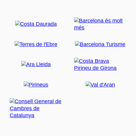
conèixer el poble i per dinar. Aquesta localitat té
indubtablement l´oferta gastronòmica més gran i
variada de tota la Costa Brava.
Un tranquil tomb per vora la platja ens permetrà trobar
racons amb unes perspectives úniques de la costa.
La Vila Romana dels Ametllers, amb uns paviments
mosaics molt ben conservats, situada al mig del
centre urbà, fàcil d´arribar-hi, amb entrada lliure, ben
comentada amb tot de plafons informatius, és una
altra visita que se´ns ha de fer imprescindible.
No podem marxar tampoc de Tossa sense tafanejar
per les atractives botiguetes dels seus típics carrers.
Cap a les 3 de la tarda tornarem a Barcelona, on hi
comptem arribar aproximadament a 2/4 de 5.
Inclòs al preu: Transport, guia acompanyant, ticket
vaixell Dofijet i impostos.
Nens: Gratis per a menors de 6 anys.
Punt de sortida: Davant Hard Rock Cafè. Plaça