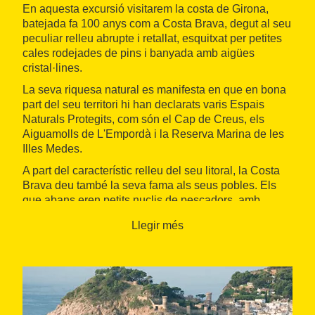
En aquesta excursió visitarem la costa de Girona,
batejada fa 100 anys com a Costa Brava, degut al seu
peculiar relleu abrupte i retallat, esquitxat per petites
cales rodejades de pins i banyada amb aigües
cristal·lines.
La seva riquesa natural es manifesta en que en bona
part del seu territori hi han declarats varis Espais
Naturals Protegits, com són el Cap de Creus, els
Aiguamolls de L'Empordà i la Reserva Marina de les
Illes Medes.
A part del característic relleu del seu litoral, la Costa
Brava deu també la seva fama als seus pobles. Els
que abans eren petits nuclis de pescadors, amb
casetes de parets blanques i carrerons estrets i
Llegir més
cargolats, conserven encara avui en dia aquest
encant únic.
Aquesta zona ha estat al llarg dels temps lloc d
´entrada, pas i assentament de diferents cultures i
civilitzacions que han anat deixant la seva petjada
fins a l´actualitat.