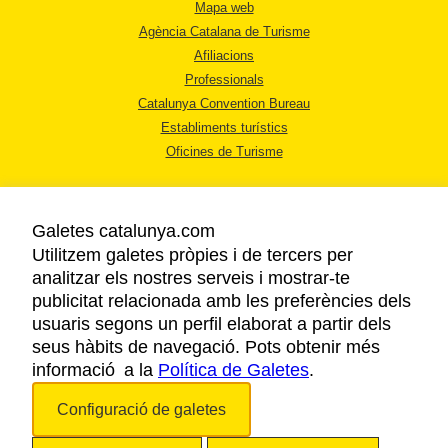
Mapa web
Agència Catalana de Turisme
Afiliacions
Professionals
Catalunya Convention Bureau
Establiments turístics
Oficines de Turisme
Galetes catalunya.com
Utilitzem galetes pròpies i de tercers per
analitzar els nostres serveis i mostrar-te
AVÍS LEGAL
publicitat relacionada amb les preferències dels
POLÍTICA DE PRIVACITAT
usuaris segons un perfil elaborat a partir dels
COOKIES
seus hàbits de navegació. Pots obtenir més
ACCESSIBILITAT
informació a la
Política de Galetes
.
Configuració de galetes
Copyright © 2026. Agència Catalana de Turisme. Tots els drets reservats.