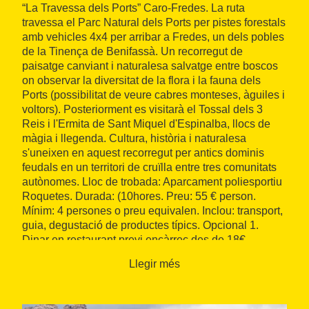
“La Travessa dels Ports” Caro-Fredes. La ruta
travessa el Parc Natural dels Ports per pistes forestals
amb vehicles 4x4 per arribar a Fredes, un dels pobles
de la Tinença de Benifassà. Un recorregut de
paisatge canviant i naturalesa salvatge entre boscos
on observar la diversitat de la flora i la fauna dels
Ports (possibilitat de veure cabres monteses, àguiles i
voltors). Posteriorment es visitarà el Tossal dels 3
Reis i l'Ermita de Sant Miquel d'Espinalba, llocs de
màgia i llegenda. Cultura, història i naturalesa
s'uneixen en aquest recorregut per antics dominis
feudals en un territori de cruïlla entre tres comunitats
autònomes. Lloc de trobada: Aparcament poliesportiu
Roquetes. Durada: (10hores. Preu: 55 € person.
Mínim: 4 persones o preu equivalen. Inclou: transport,
guia, degustació de productes típics. Opcional 1.
Dinar en restaurant previ encàrrec des de 18€
Llegir més