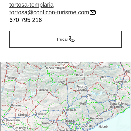
tortosa-templaria
tortosa@conficon-turisme.com
670 795 216
Trucar