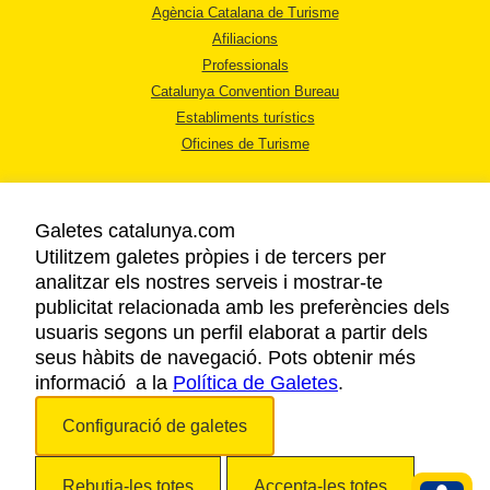
Agència Catalana de Turisme
Afiliacions
Professionals
Catalunya Convention Bureau
Establiments turístics
Oficines de Turisme
Galetes catalunya.com
Utilitzem galetes pròpies i de tercers per
analitzar els nostres serveis i mostrar-te
AVÍS LEGAL
publicitat relacionada amb les preferències dels
POLÍTICA DE PRIVACITAT
usuaris segons un perfil elaborat a partir dels
COOKIES
seus hàbits de navegació. Pots obtenir més
ACCESSIBILITAT
informació a la
Política de Galetes
.
Configuració de galetes
Copyright © 2026. Agència Catalana de Turisme. Tots els drets reservats.
Rebutja-les totes
Accepta-les totes