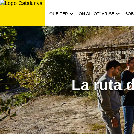
Saltar
al
QUÈ FER
ON ALLOTJAR-SE
SOB
contingut
La ruta 