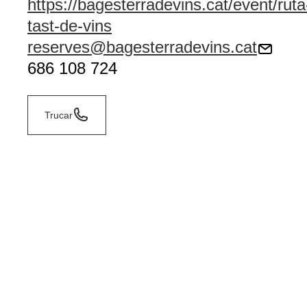
https://bagesterradevins.cat/event/rut
tast-de-vins
reserves@bagesterradevins.cat
686 108 724
Trucar