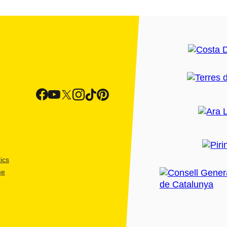
ics
me