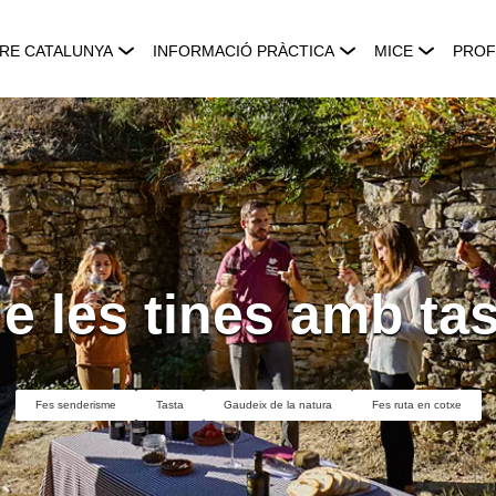
RE CATALUNYA
INFORMACIÓ PRÀCTICA
MICE
PROF
de les tines amb tas
Fes senderisme
Tasta
Gaudeix de la natura
Fes ruta en cotxe