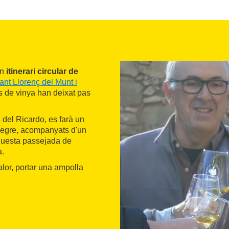
un
itinerari circular de
ant Llorenç del Munt i
es de vinya han deixat pas
s
del Ricardo, es farà un
 negre, acompanyats d'un
aquesta passejada de
a.
or, portar una ampolla