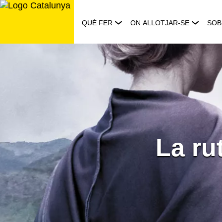
Saltar
al
QUÈ FER
ON ALLOTJAR-SE
SOB
contingut
La ru