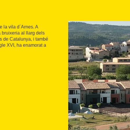
 la vila d´Arnes. A
 bruixeria al llarg dels
es de Catalunya, i també
egle XVI, ha enamorat a