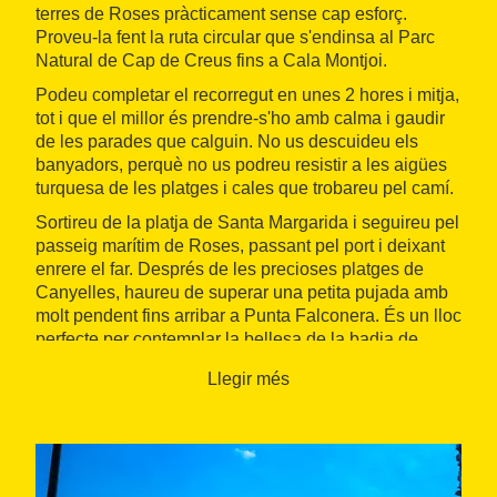
terres de Roses pràcticament sense cap esforç.
Proveu-la fent la ruta circular que s'endinsa al Parc
Natural de Cap de Creus fins a Cala Montjoi.
Podeu completar el recorregut en unes 2 hores i mitja,
tot i que el millor és prendre-s'ho amb calma i gaudir
de les parades que calguin. No us descuideu els
banyadors, perquè no us podreu resistir a les aigües
turquesa de les platges i cales que trobareu pel camí.
Sortireu de la platja de Santa Margarida i seguireu pel
passeig marítim de Roses, passant pel port i deixant
enrere el far. Després de les precioses platges de
Canyelles, haureu de superar una petita pujada amb
molt pendent fins arribar a Punta Falconera. És un lloc
perfecte per contemplar la bellesa de la badia de
Roses. Si baixeu de les burricletes, podreu visitar les
Llegir més
fortificacions construïdes per l'exèrcit espanyol durant
la Segona Guerra Mundial.
El recorregut us portarà fins a Cala Montjoi, on podreu
gaudir d'un descans i un bon bany envoltats d'arbres.
Fareu la tornada per un altre camí que us permetrà