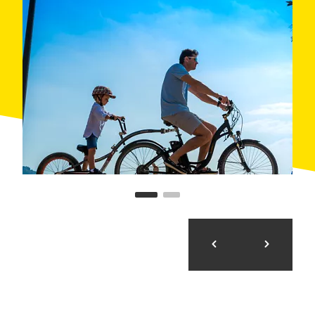
visitar els dòlmens i menhirs del parc. Presteu atenció
a les espectaculars vistes des de la Torre del Sastre. A
Roses us espera la carn a la brasa del restaurant
l'Entrecot i l'apartament familiar Roses Santa Maria
del grup Terraza.
Quan: Primavera, estiu i tardor
On: Roses
Organitza: Bicicletas y Rutas