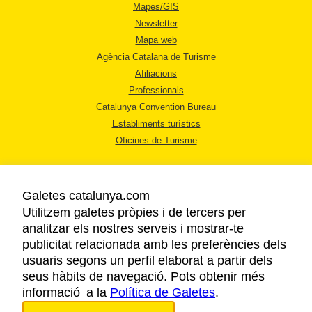
Mapes/GIS
Newsletter
Mapa web
Agència Catalana de Turisme
Afiliacions
Professionals
Catalunya Convention Bureau
Establiments turístics
Oficines de Turisme
Galetes catalunya.com
Utilitzem galetes pròpies i de tercers per
analitzar els nostres serveis i mostrar-te
AVÍS LEGAL
publicitat relacionada amb les preferències dels
POLÍTICA DE PRIVACITAT
usuaris segons un perfil elaborat a partir dels
COOKIES
seus hàbits de navegació. Pots obtenir més
ACCESSIBILITAT
informació a la
Política de Galetes
.