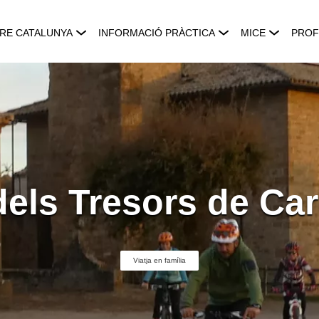
RE CATALUNYA
INFORMACIÓ PRÀCTICA
MICE
PROF
dels Tresors de Ca
Viatja en família