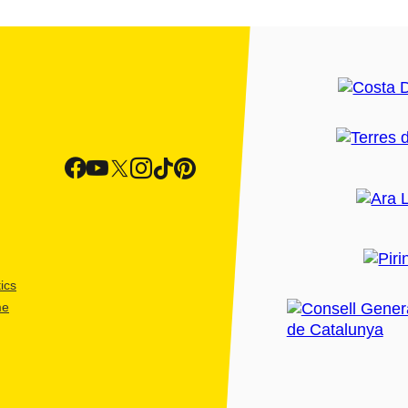
ics
me