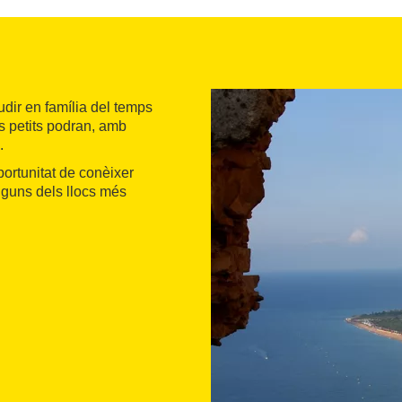
udir en família del temps
és petits podran, amb
.
portunitat de conèixer
alguns dels llocs més