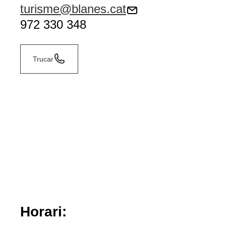
turisme@blanes.cat
972 330 348
Trucar
Horari: