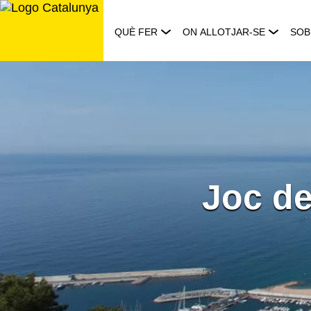
Saltar
al
QUÈ FER
ON ALLOTJAR-SE
SOB
contingut
Joc de