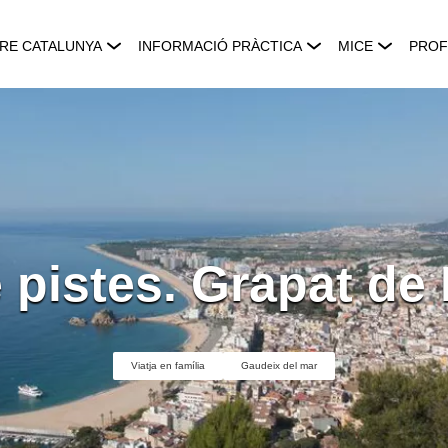
RE CATALUNYA
INFORMACIÓ PRÀCTICA
MICE
PROF
 pistes. Grapat de
Viatja en família
Gaudeix del mar