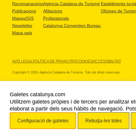
Recomanacions
Agència Catalana de Turisme
Establiments turíst
Publicacions
Afiliacions
Oficines de Turis
Mapes/GIS
Professionals
Newsletter
Catalunya Convention Bureau
Mapa web
AVÍS LEGAL
POLÍTICA DE PRIVACITAT
COOKIES
ACCESSIBILITAT
Copyright © 2026. Agència Catalana de Turisme. Tots els drets reservats.
Galetes catalunya.com
Utilitzem galetes pròpies i de tercers per analitzar e
ELS NOSTRES PARTNERS
elaborat a partir dels seus hàbits de navegació. Pot
Configuració de galetes
Rebutja-les totes