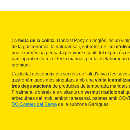
La
festa de la collita
, Harvest Party en anglès, és un via
de la gastronomia, la naturalesa i, sobretot, de l'
oli d'oliv
una experiència pensada per viure i sentir tot el procés de l
participant en la recol·lecta manual, per tal d'elaborar un o
prèmium.
L'activitat descobreix els secrets de l'oli d'oliva i les seve
gastronòmiques més singulars amb una
visita teatralitz
tres degustacions
de productes de temporada maridat
Finalment, s'ofereix als visitants un
vermut tradicional
qu
arbequines del molí, embotit artesanal, patates amb OOVE 
DO Costers del Segre
de la subzona Garrigues.