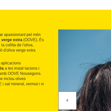
tge apassionant pel món
a verge extra
(OOVE). És
a collita de l'oliva,
li d'oliva verge extra
s aplicacions
ada
a les instal·lacions i
s amb OOVE Nousegons.
e inclou olives
i sal mineral, vermut i vi