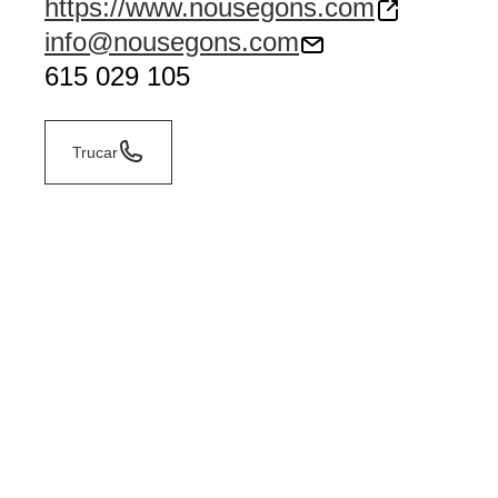
https://www.nousegons.com
info@nousegons.com
615 029 105
Trucar