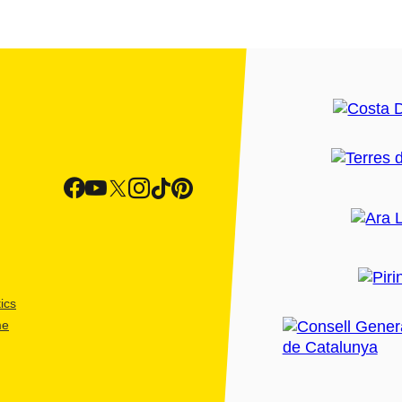
ics
me