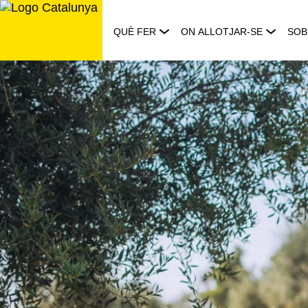
Saltar
al
QUÈ FER
ON ALLOTJAR-SE
SOB
contingut