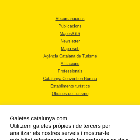
Recomanacions
Publicacions
Mapes/GIS
Newsletter
Mapa web
Agència Catalana de Turisme
Afiliacions
Professionals
Catalunya Convention Bureau
Establiments turístics
Oficines de Turisme
Galetes catalunya.com
Utilitzem galetes pròpies i de tercers per
analitzar els nostres serveis i mostrar-te
AVÍS LEGAL