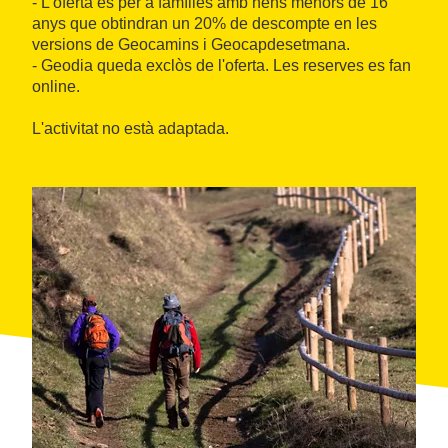
- L'oferta és per a famílies amb nens menors de 16
anys que obtindran un 20% de descompte en les
versions de Geocamins i Geocapdesetmana.
- Geodia queda exclòs de l'oferta. Les reserves es fan
online.
L'activitat no està adaptada.