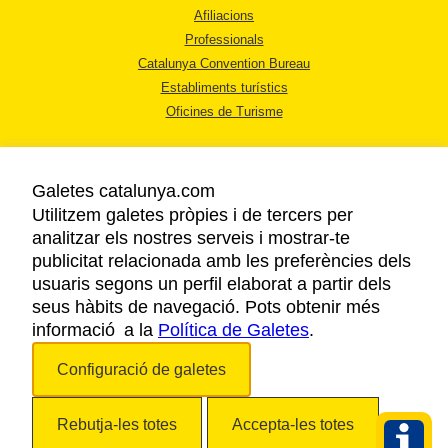
Afiliacions
Professionals
Catalunya Convention Bureau
Establiments turístics
Oficines de Turisme
Galetes catalunya.com
Utilitzem galetes pròpies i de tercers per
analitzar els nostres serveis i mostrar-te
AVÍS LEGAL
publicitat relacionada amb les preferències dels
POLÍTICA DE PRIVACITAT
usuaris segons un perfil elaborat a partir dels
COOKIES
seus hàbits de navegació. Pots obtenir més
ACCESSIBILITAT
informació a la
Política de Galetes
.
Configuració de galetes
Copyright © 2026. Agència Catalana de Turisme. Tots els drets reservats.
Rebutja-les totes
Accepta-les totes