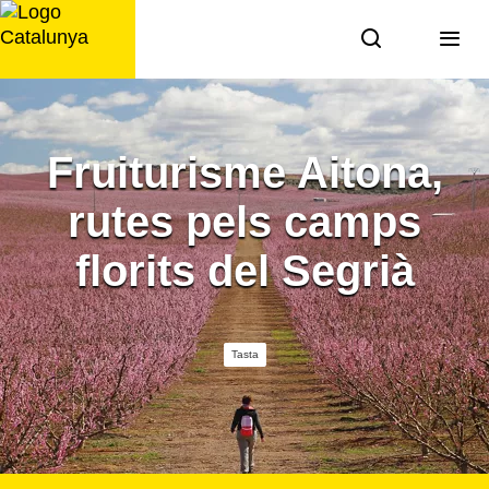
Saltar
al
contingut
Fruiturisme Aitona,
rutes pels camps
florits del Segrià
Tasta