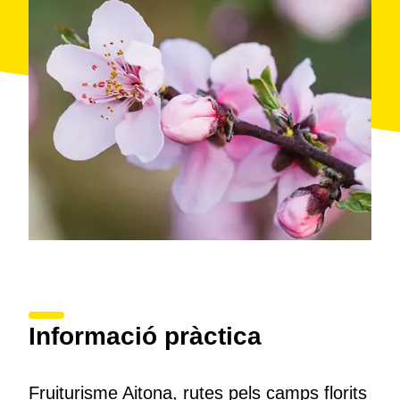
t’ofereix maneres singulars de gaudir del paisatge
rosat: vols en globus aerostàtic per admirar la floració
des de l’aire, o nits sota les estrelles enmig dels
camps, amb copa de cava i esmorzar amb productes
locals. Un autèntic espectacle de la natura que
vesteix el Baix Segrià amb més de 8.500 hectàrees
d’arbres fruiters en flor.
Informació pràctica
Fruiturisme Aitona, rutes pels camps florits