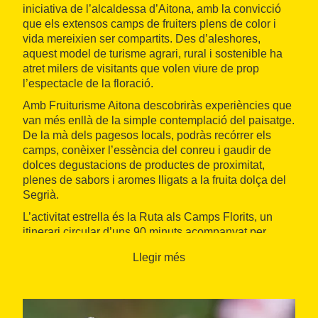
iniciativa de l’alcaldessa d’Aitona, amb la convicció
que els extensos camps de fruiters plens de color i
vida mereixien ser compartits. Des d’aleshores,
aquest model de turisme agrari, rural i sostenible ha
atret milers de visitants que volen viure de prop
l’espectacle de la floració.
Amb Fruiturisme Aitona descobriràs experiències que
van més enllà de la simple contemplació del paisatge.
De la mà dels pagesos locals, podràs recórrer els
camps, conèixer l’essència del conreu i gaudir de
dolces degustacions de productes de proximitat,
plenes de sabors i aromes lligats a la fruita dolça del
Segrià.
L’activitat estrella és la Ruta als Camps Florits, un
itinerari circular d’uns 90 minuts acompanyat per
persones del poble que actuen com a guies. El
Llegir més
recorregut acaba en un impressionant camp on un
pagès t’explica els secrets del cicle dels arbres
fruiters, des de la floració fins al moment de la collita.
A més de les rutes a peu, Fruiturisme Aitona també