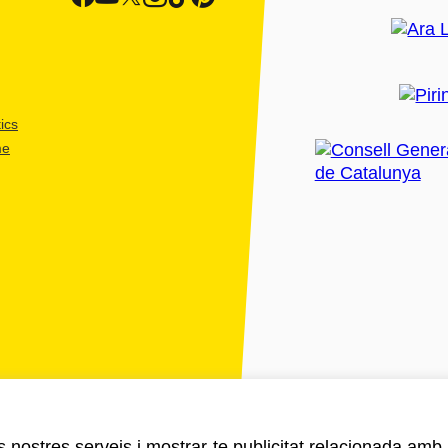
ics
me
ls nostres serveis i mostrar-te publicitat relacionada amb