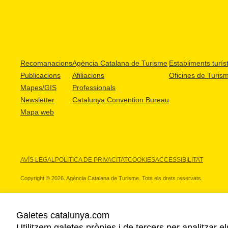
Recomanacions
Agència Catalana de Turisme
Establiments turíst
Publicacions
Afiliacions
Oficines de Turis
Mapes/GIS
Professionals
Newsletter
Catalunya Convention Bureau
Mapa web
AVÍS LEGAL
POLÍTICA DE PRIVACITAT
COOKIES
ACCESSIBILITAT
Copyright © 2026. Agència Catalana de Turisme. Tots els drets reservats.
Galetes catalunya.com
Utilitzem galetes pròpies i de tercers per analitzar e