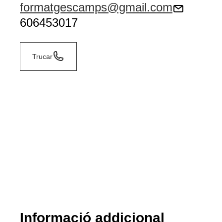
formatgescamps@gmail.com
606453017
Trucar
Informació addicional