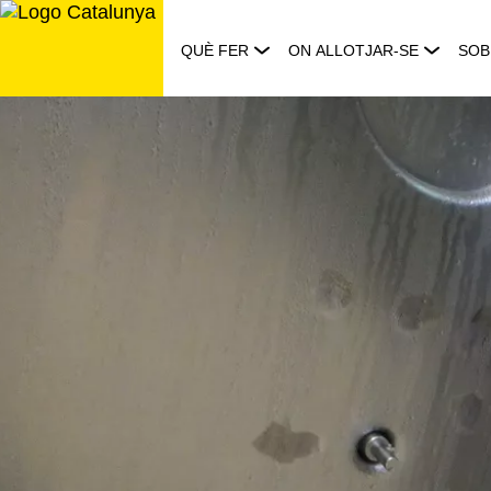
Saltar
al
QUÈ FER
ON ALLOTJAR-SE
SOB
contingut