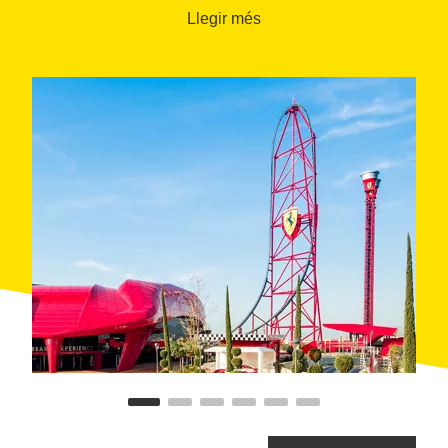
No et perdis...
Llegir més
Red Force:
112 metres d’altura i una
acceleració de 0 a 180 km/h en 5 segons.
16 atraccions
que combinen velocitat, emoció i
diversió.
Àrea infantil
amb 5 atraccions dissenyades per
als més petits.
Reproducció detallada de monuments italians
com el
Coliseu de Roma
o el
Campanar de
Sant Marc a Venècia
.