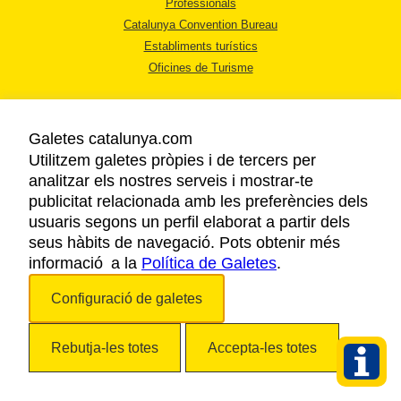
Professionals
Catalunya Convention Bureau
Establiments turístics
Oficines de Turisme
Galetes catalunya.com
Utilitzem galetes pròpies i de tercers per
analitzar els nostres serveis i mostrar-te
AVÍS LEGAL
publicitat relacionada amb les preferències dels
POLÍTICA DE PRIVACITAT
usuaris segons un perfil elaborat a partir dels
COOKIES
seus hàbits de navegació. Pots obtenir més
ACCESSIBILITAT
informació a la
Política de Galetes
.
Configuració de galetes
Copyright © 2026. Agència Catalana de Turisme. Tots els drets reservats.
Rebutja-les totes
Accepta-les totes