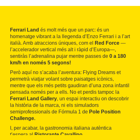
Ferrari Land
és molt més que un parc: és un
homenatge vibrant a la llegenda d’Enzo Ferrari i a l’art
italià. Amb atraccions úniques, com el
Red Force
—
l’accelerador vertical més alt i ràpid d’Europa—,
sentiràs l’adrenalina pujar mentre passes de
0 a 180
km/h en només 5 segons!
Però aquí no s’acaba l’aventura: Flying Dreams et
permetrà viatjar volant sobre paisatges icònics,
mentre que els més petits gaudiran d’una zona infantil
pensada només per a ells. No et perdis tampoc la
Ferrari Land Gallery
, un espai interactiu on descobrir
la història de la marca, ni els simuladors
semiprofessionals de Fórmula 1 de
Pole Position
Challenge.
I, per acabar, la gastronomia italiana autèntica
t’espera al
Ristorante Cavallino.