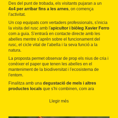
Des del punt de trobada, els visitants pujaran a un
4x4 per arribar fins a les arnes
, on comença
l'activitat.
Un cop equipats com vertaders professionals, s'inicia
la visita del rusc amb l'
apicultor i biòleg Xavier Ferro
com a guia. S'entrarà en contacte directe amb les
abelles mentre s'aprèn sobre el funcionament del
rusc, el cicle vital de l'abella i la seva funció a la
natura.
La proposta permet observar de prop els nius de cria i
conèixer el paper que tenen les abelles en el
manteniment de la biodiversitat i l'ecosistema de
l'entorn.
Finalitza amb una
degustació de mels i altres
productes locals
que s'hi combinen, com ara
formatge, sobrassada, ametlles, fruita o altres
productes de temporada. Durant el tast s'explicarà el
Llegir més
procés d'obtenció de la mel i de les seves propietats i
beneficis, així com el d'obtenció d'altres productes
derivats del treball de les abelles.