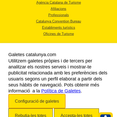
Agència Catalana de Turisme
Afiliacions
Professionals
Catalunya Convention Bureau
Establiments turístics
Oficines de Turisme
Galetes catalunya.com
Utilitzem galetes pròpies i de tercers per
analitzar els nostres serveis i mostrar-te
AVÍS LEGAL
publicitat relacionada amb les preferències dels
POLÍTICA DE PRIVACITAT
usuaris segons un perfil elaborat a partir dels
COOKIES
seus hàbits de navegació. Pots obtenir més
ACCESSIBILITAT
informació a la
Política de Galetes
.
Configuració de galetes
Copyright © 2026. Agència Catalana de Turisme. Tots els drets reservats.
Rebutja-les totes
Accepta-les totes