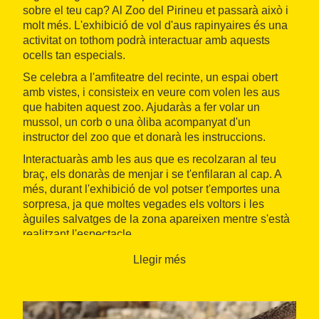
sobre el teu cap? Al Zoo del Pirineu et passarà això i
molt més. L'exhibició de vol d'aus rapinyaires és una
activitat on tothom podrà interactuar amb aquests
ocells tan especials.
Se celebra a l'amfiteatre del recinte, un espai obert
amb vistes, i consisteix en veure com volen les aus
que habiten aquest zoo. Ajudaràs a fer volar un
mussol, un corb o una òliba acompanyat d'un
instructor del zoo que et donarà les instruccions.
Interactuaràs amb les aus que es recolzaran al teu
braç, els donaràs de menjar i se t'enfilaran al cap. A
més, durant l'exhibició de vol potser t'emportes una
sorpresa, ja que moltes vegades els voltors i les
àguiles salvatges de la zona apareixen mentre s'està
realitzant l'espectacle.
Una ocasió immillorable per veure en acció aus
Llegir més
salvatges dels Pirineus de Catalunya. Durant
l'exhibició, que dura una hora, també podràs veure i
tocar una guineu.