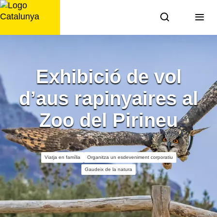
Saltar
al
contingut
Exhibició de vol
d’aus rapinyaires al
Zoo del Pirineu
Viatja en família
Organitza un esdeveniment corporatiu
Gaudeix de la natura