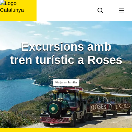
Saltar
al
contingut
Excursions amb
tren turístic a Roses
Viatja en família