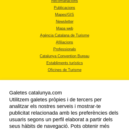
Recomanacions
Publicacions
Mapes/GIS
Newsletter
Mapa web
Agència Catalana de Turisme
Afiliacions
Professionals
Catalunya Convention Bureau
Establiments turístics
Oficines de Turisme
Galetes catalunya.com
Utilitzem galetes pròpies i de tercers per
analitzar els nostres serveis i mostrar-te
AVÍS LEGAL
publicitat relacionada amb les preferències dels
POLÍTICA DE PRIVACITAT
usuaris segons un perfil elaborat a partir dels
COOKIES
seus hàbits de navegació. Pots obtenir més