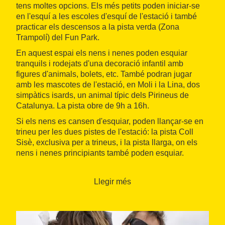
tens moltes opcions. Els més petits poden iniciar-se
en l'esquí a les escoles d'esquí de l'estació i també
practicar els descensos a la pista verda (Zona
Trampolí) del Fun Park.
En aquest espai els nens i nenes poden esquiar
tranquils i rodejats d'una decoració infantil amb
figures d'animals, bolets, etc. També podran jugar
amb les mascotes de l'estació, en Moli i la Lina, dos
simpàtics isards, un animal típic dels Pirineus de
Catalunya. La pista obre de 9h a 16h.
Si els nens es cansen d'esquiar, poden llançar-se en
trineu per les dues pistes de l'estació: la pista Coll
Sisè, exclusiva per a trineus, i la pista llarga, on els
nens i nenes principiants també poden esquiar.
I després de la neu, el parc infantil de l'escola d'esquí
de La Molina és un espai on els més petits poden
Llegir més
jugar, llegir i fer activitats amb els monitors.
Quan: Hivern
On: Estació d'esquí de La Molina