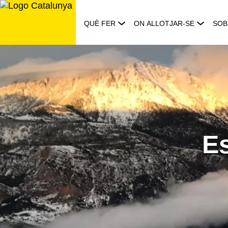
Saltar
al
QUÈ FER
ON ALLOTJAR-SE
SOB
contingut
Es