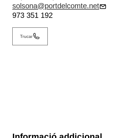
solsona@portdelcomte.net
973 351 192
Trucar
Informació addicional