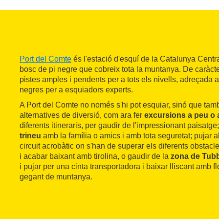
Port del Comte
és l'estació d'esquí de la Catalunya Centr
bosc de pi negre que cobreix tota la muntanya. De caràcte
pistes amples i pendents per a tots els nivells, adreçada a
negres per a esquiadors experts.
A Port del Comte no només s'hi pot esquiar, sinó que tamb
alternatives de diversió, com ara fer
excursions a peu o
diferents itineraris, per gaudir de l'impressionant paisatge;
trineu
amb la família o amics i amb tota seguretat; pujar a
circuit acrobàtic on s'han de superar els diferents obstacle
i acabar baixant amb tirolina, o gaudir de la
zona de Tub
i pujar per una cinta transportadora i baixar lliscant amb f
gegant de muntanya.