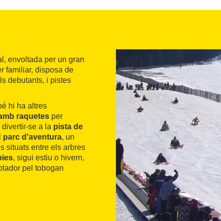
al, envoltada per un gran
r familiar, disposa de
ls debutants, i pistes
é hi ha altres
 amb raquetes
per
 divertir-se a la
pista de
l
parc d'aventura
, un
s situats entre els arbres
bies
, sigui estiu o hivern,
lotador pel tobogan