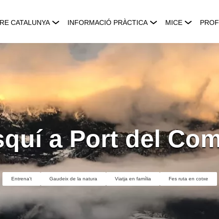
RE CATALUNYA
INFORMACIÓ PRÀCTICA
MICE
PROF
quí a Port del Co
Entrena't
Gaudeix de la natura
Viatja en família
Fes ruta en cotxe