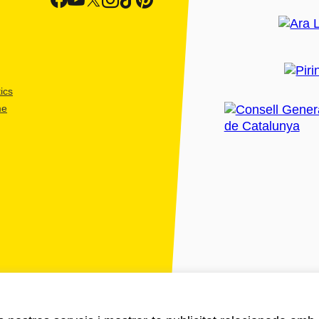
ics
me