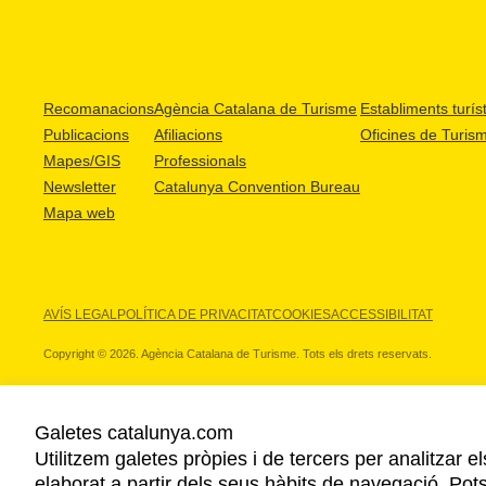
Recomanacions
Agència Catalana de Turisme
Establiments turíst
Publicacions
Afiliacions
Oficines de Turis
Mapes/GIS
Professionals
Newsletter
Catalunya Convention Bureau
Mapa web
AVÍS LEGAL
POLÍTICA DE PRIVACITAT
COOKIES
ACCESSIBILITAT
Copyright © 2026. Agència Catalana de Turisme. Tots els drets reservats.
Galetes catalunya.com
Utilitzem galetes pròpies i de tercers per analitzar e
ELS NOSTRES PARTNERS
elaborat a partir dels seus hàbits de navegació. Pot