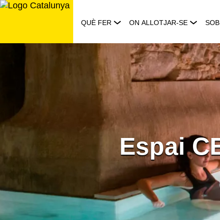
Saltar
al
QUÈ FER
ON ALLOTJAR-SE
SOB
contingut
Espai CE