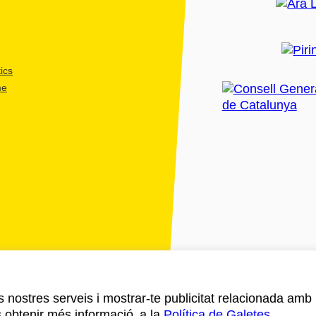
ics
me
ls nostres serveis i mostrar-te publicitat relacionada amb
s obtenir més informació a la
Política de Galetes
.