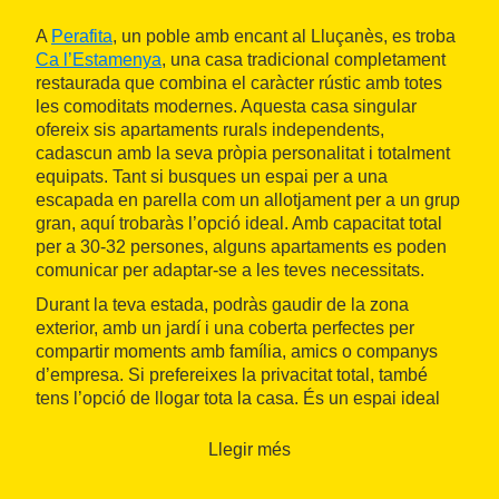
A
Perafita
, un poble amb encant al Lluçanès, es troba
Ca l’Estamenya
, una casa tradicional completament
restaurada que combina el caràcter rústic amb totes
les comoditats modernes. Aquesta casa singular
ofereix sis apartaments rurals independents,
cadascun amb la seva pròpia personalitat i totalment
equipats. Tant si busques un espai per a una
escapada en parella com un allotjament per a un grup
gran, aquí trobaràs l’opció ideal. Amb capacitat total
per a 30-32 persones, alguns apartaments es poden
comunicar per adaptar-se a les teves necessitats.
Durant la teva estada, podràs gaudir de la zona
exterior, amb un jardí i una coberta perfectes per
compartir moments amb família, amics o companys
d’empresa. Si prefereixes la privacitat total, també
tens l’opció de llogar tota la casa. És un espai ideal
per organitzar celebracions, trobades o fins i tot
reunions de treball en un entorn tranquil i inspirador.
Llegir més
Però l’experiència no s’acaba aquí. Ca l’Estamenya