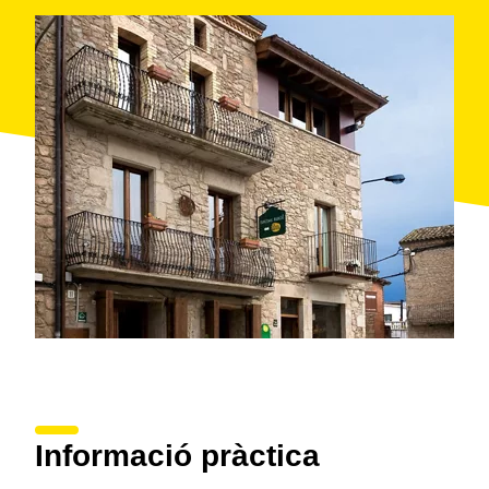
treballa amb productors locals per oferir activitats
gastronòmiques que et connectaran amb els sabors
autèntics del territori. Una de les propostes més
especials és la visita a l’Agrobotiga del Lluçanès, on
podràs degustar i comprar les famoses coques de
Perafita i altres productes artesanals de la zona.
Aquestes coques són tot un símbol de la regió, i
tastar-les forma part de l’encant de la teva estada.
A més, podràs explorar el paisatge del Lluçanès, amb
la seva tranquil·litat i bellesa que conviden a
desconnectar i gaudir del moment. Vine, descobreix i
gaudeix!
Informació pràctica