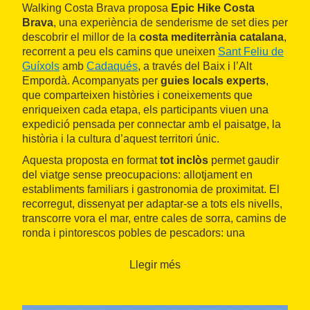
Walking Costa Brava proposa
Epic Hike Costa
Brava
, una experiència de senderisme de set dies per
descobrir el millor de la
costa mediterrània catalana
,
recorrent a peu els camins que uneixen
Sant Feliu de
Guíxols
amb
Cadaqués
, a través del Baix i l’Alt
Empordà. Acompanyats per
guies locals experts
,
que comparteixen històries i coneixements que
enriqueixen cada etapa, els participants viuen una
expedició pensada per connectar amb el paisatge, la
història i la cultura d’aquest territori únic.
Aquesta proposta en format
tot inclòs
permet gaudir
del viatge sense preocupacions: allotjament en
establiments familiars i gastronomia de proximitat. El
recorregut, dissenyat per adaptar-se a tots els nivells,
transcorre vora el mar, entre cales de sorra, camins de
ronda i pintorescos pobles de pescadors: una
combinació inoblidable de natura i tradició.
Llegir més
Tot està pensat perquè els participants només s’hagin
de preocupar de gaudir del camí, del paisatge i de la
companyia en un dels indrets més bells de la