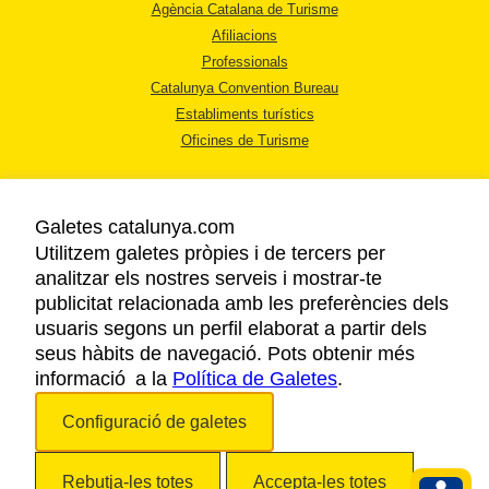
Agència Catalana de Turisme
Afiliacions
Professionals
Catalunya Convention Bureau
Establiments turístics
Oficines de Turisme
Galetes catalunya.com
Utilitzem galetes pròpies i de tercers per
analitzar els nostres serveis i mostrar-te
AVÍS LEGAL
publicitat relacionada amb les preferències dels
POLÍTICA DE PRIVACITAT
usuaris segons un perfil elaborat a partir dels
COOKIES
seus hàbits de navegació. Pots obtenir més
ACCESSIBILITAT
informació a la
Política de Galetes
.
Configuració de galetes
Copyright © 2026. Agència Catalana de Turisme. Tots els drets reservats.
Rebutja-les totes
Accepta-les totes