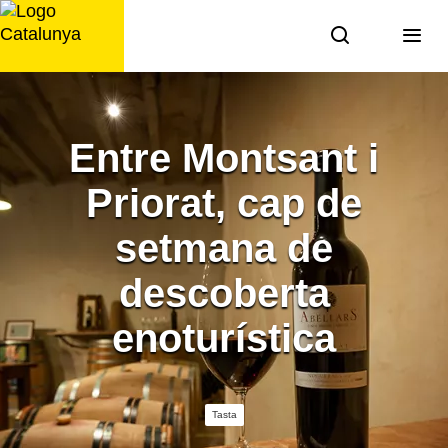
Saltar
al
contingut
Entre Montsant i
Priorat, cap de
setmana de
descoberta
enoturística
Tasta