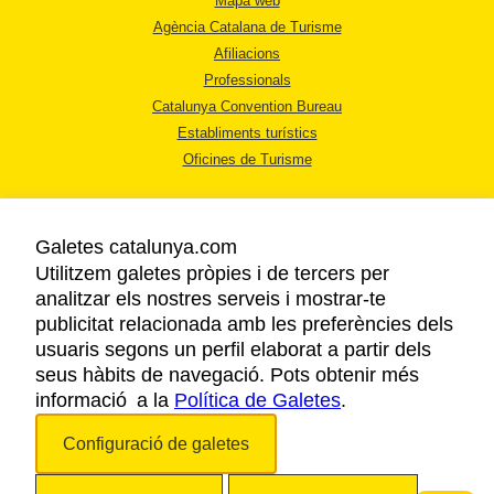
Mapa web
Agència Catalana de Turisme
Afiliacions
Professionals
Catalunya Convention Bureau
Establiments turístics
Oficines de Turisme
Galetes catalunya.com
Utilitzem galetes pròpies i de tercers per
analitzar els nostres serveis i mostrar-te
AVÍS LEGAL
publicitat relacionada amb les preferències dels
POLÍTICA DE PRIVACITAT
usuaris segons un perfil elaborat a partir dels
COOKIES
seus hàbits de navegació. Pots obtenir més
ACCESSIBILITAT
informació a la
Política de Galetes
.
Configuració de galetes
Copyright © 2026. Agència Catalana de Turisme. Tots els drets reservats.