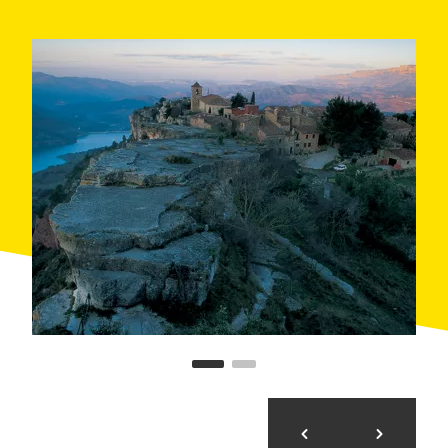
Sopar a LoRefugi
Visita al Celler Burgos Porta. DOQ Priorat
El pack no inclou:
Transport entre activitats
Accessibilitat: Experiència no accessible.
Preu per persona. Mínim 2 persones.