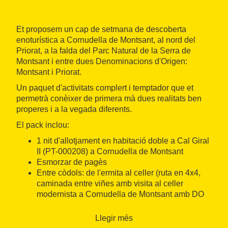
Et proposem un cap de setmana de descoberta
enoturística a Cornudella de Montsant, al nord del
Priorat, a la falda del Parc Natural de la Serra de
Montsant i entre dues Denominacions d'Origen:
Montsant i Priorat.
Un paquet d'activitats complert i temptador que et
permetrà conèixer de primera mà dues realitats ben
properes i a la vegada diferents.
El pack inclou:
1 nit d'allotjament en habitació doble a Cal Giral
II (PT-000208) a Cornudella de Montsant
Esmorzar de pagès
Entre còdols: de l'ermita al celler (ruta en 4x4,
caminada entre viñes amb visita al celler
modernista a Cornudella de Montsant amb DO
Montsant)
Dinar de maridatge
Llegir més
Ruta 4×4 entre vinyes